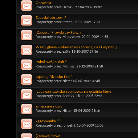
Opowiesć
Rozpoczęty przez
HarnaS
, 27-04-2009 19:09
Zapodaj obrazek :P
Rozpoczęty przez
Street
, 03-05-2009 17:23
[Zabawa] Prawda czy Fałsz ?
Rozpoczęty przez
Mieczysław
, 20-04-2009 14:38
Walnij głową w klawiature i zobacz, co Ci wyszło ;]
Rozpoczęty przez
ex0n
, 13-10-2007 17:36
Pokaż swój pulpit !!
Rozpoczęty przez
Mariosz
, 21-12-2008 21:58
zapdoaj "dziecko Neo"
Rozpoczęty przez
Nister
, 06-06-2009 20:48
[zabawa]nazwisko sportowca na ostatnią literę
Rozpoczęty przez
Andri99
, 18-11-2008 22:45
zmieszane słowa
Rozpoczęty przez
Nister
, 18-04-2009 21:16
Zgadywanka ^^
Rozpoczęty przez
range[r]
, 18-04-2009 12:08
[Zabawa]Słowo