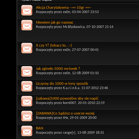
Akcja Charytatywna --== 10gr ==--
Rozpoczęty przez
ex0n
, 03-04-2007 23:53
Niewiem jak go nazwac
Rozpoczęty przez
Mr.Blyskawica
, 07-10-2007 21:14
X czy Y? Zobacz to.. :-)
Rozpoczęty przez
ex0n
, 27-07-2007 00:41
Jak zgineło 5000 mrówek ?
Rozpoczęty przez
ex0n
, 12-08-2009 01:10
Liczymy do 1000 w inny sposób
Rozpoczęty przez
K.a.r.i.n.k.a
, 11-07-2012 23:46
[zabawa]1000 powodów aby sie napić
Rozpoczęty przez
korni007
, 20-01-2010 22:19
[ZABAWA]Co Sądzisz o userze wyżej
Rozpoczęty przez
tHx
, 29-01-2009 20:00
BAN
Rozpoczęty przez
range[r]
, 13-08-2009 18:31