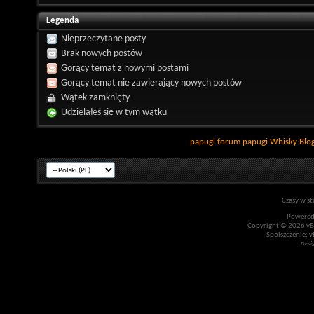
Legenda
Nieprzeczytane posty
Brak nowych postów
Gorący temat z nowymi postami
Gorący temat nie zawierający nowych postów
Wątek zamknięty
Udzielałeś się w tym wątku
papugi
forum papugi
Whisky
Blo
Czasy w st
Powered
Copyright © 2026 vBul
Spolszczenie: v
Desi