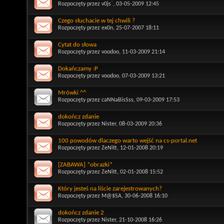
Rozpoczęty przez
v0js`
, 03-05-2009 12:45
Czego słuchacie w tej chwili ?
Rozpoczęty przez
ex0n
, 25-07-2007 18:11
Cytat do słowa
Rozpoczęty przez
voodoo
, 11-03-2009 21:14
Dokańczamy :P
Rozpoczęty przez
voodoo
, 07-03-2009 13:21
Mrówki ^^
Rozpoczęty przez
caNNaBisSss
, 09-03-2009 17:53
dokończ zdanie
Rozpoczęty przez
Nister
, 08-03-2009 20:36
100 powodów dlaczego warto wejść na cs-portal.net
Rozpoczęty przez
ZeNitt
, 12-01-2008 20:19
[ZABAWA] *obrazki*
Rozpoczęty przez
ZeNitt
, 02-01-2008 15:52
Który jesteś na liście zarejestrowanych?
Rozpoczęty przez
M@$SA
, 30-06-2008 16:10
dokończ zdanie 2
Rozpoczęty przez
Nister
, 21-10-2008 16:26