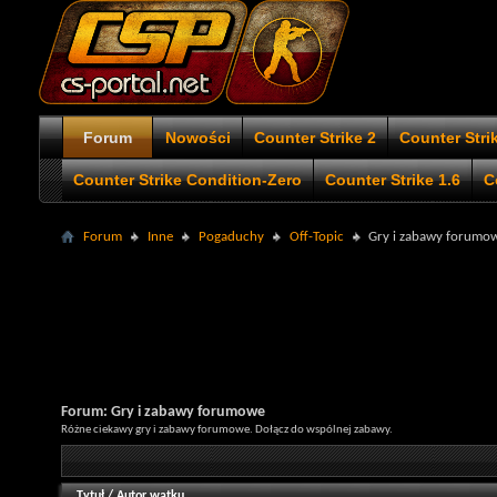
Forum
Nowości
Counter Strike 2
Counter Stri
Counter Strike Condition-Zero
Counter Strike 1.6
C
Forum
Inne
Pogaduchy
Off-Topic
Gry i zabawy forumo
Forum:
Gry i zabawy forumowe
Różne ciekawy gry i zabawy forumowe. Dołącz do wspólnej zabawy.
Tytuł
/
Autor wątku