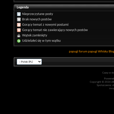
Legenda
Nieprzeczytane posty
Brak nowych postów
Gorący temat z nowymi postami
Gorący temat nie zawierający nowych postów
Wątek zamknięty
Udzielałeś się w tym wątku
papugi
forum papugi
Whisky
Blo
Czasy w st
Powered
Copyright © 2026 vBul
Spolszczenie: v
Desi