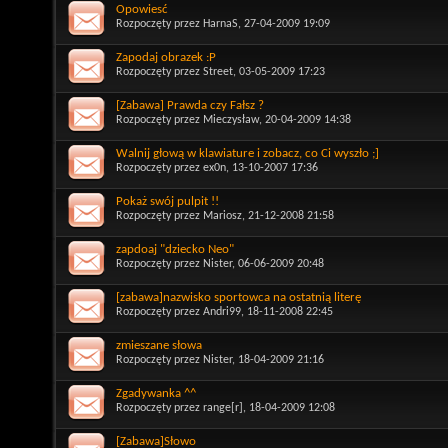
Opowiesć
Rozpoczęty przez
HarnaS
, 27-04-2009 19:09
Zapodaj obrazek :P
Rozpoczęty przez
Street
, 03-05-2009 17:23
[Zabawa] Prawda czy Fałsz ?
Rozpoczęty przez
Mieczysław
, 20-04-2009 14:38
Walnij głową w klawiature i zobacz, co Ci wyszło ;]
Rozpoczęty przez
ex0n
, 13-10-2007 17:36
Pokaż swój pulpit !!
Rozpoczęty przez
Mariosz
, 21-12-2008 21:58
zapdoaj "dziecko Neo"
Rozpoczęty przez
Nister
, 06-06-2009 20:48
[zabawa]nazwisko sportowca na ostatnią literę
Rozpoczęty przez
Andri99
, 18-11-2008 22:45
zmieszane słowa
Rozpoczęty przez
Nister
, 18-04-2009 21:16
Zgadywanka ^^
Rozpoczęty przez
range[r]
, 18-04-2009 12:08
[Zabawa]Słowo