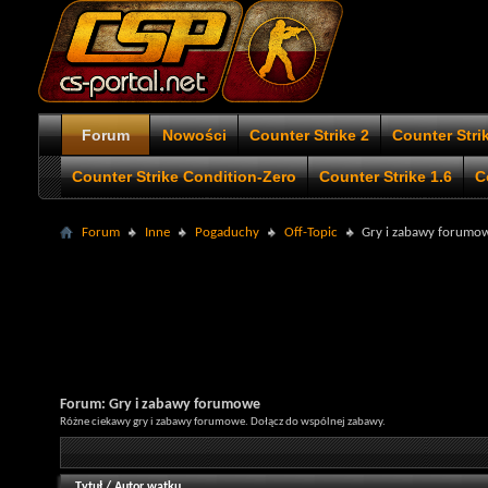
Forum
Nowości
Counter Strike 2
Counter Stri
Counter Strike Condition-Zero
Counter Strike 1.6
C
Forum
Inne
Pogaduchy
Off-Topic
Gry i zabawy forumo
Forum:
Gry i zabawy forumowe
Różne ciekawy gry i zabawy forumowe. Dołącz do wspólnej zabawy.
Tytuł
/
Autor wątku