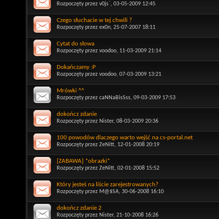
Rozpoczęty przez
v0js`
, 03-05-2009 12:45
Czego słuchacie w tej chwili ?
Rozpoczęty przez
ex0n
, 25-07-2007 18:11
Cytat do słowa
Rozpoczęty przez
voodoo
, 11-03-2009 21:14
Dokańczamy :P
Rozpoczęty przez
voodoo
, 07-03-2009 13:21
Mrówki ^^
Rozpoczęty przez
caNNaBisSss
, 09-03-2009 17:53
dokończ zdanie
Rozpoczęty przez
Nister
, 08-03-2009 20:36
100 powodów dlaczego warto wejść na cs-portal.net
Rozpoczęty przez
ZeNitt
, 12-01-2008 20:19
[ZABAWA] *obrazki*
Rozpoczęty przez
ZeNitt
, 02-01-2008 15:52
Który jesteś na liście zarejestrowanych?
Rozpoczęty przez
M@$SA
, 30-06-2008 16:10
dokończ zdanie 2
Rozpoczęty przez
Nister
, 21-10-2008 16:26