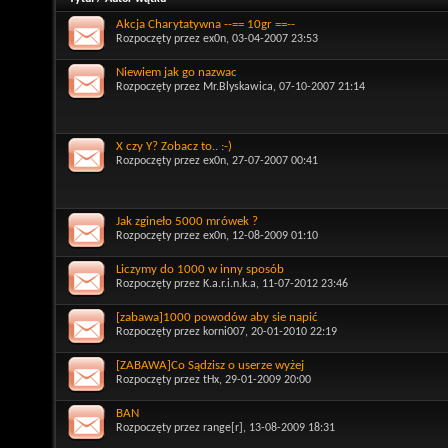
Akcja Charytatywna --== 10gr ==--
Rozpoczęty przez
ex0n
, 03-04-2007 23:53
Niewiem jak go nazwac
Rozpoczęty przez
Mr.Blyskawica
, 07-10-2007 21:14
X czy Y? Zobacz to.. :-)
Rozpoczęty przez
ex0n
, 27-07-2007 00:41
Jak zgineło 5000 mrówek ?
Rozpoczęty przez
ex0n
, 12-08-2009 01:10
Liczymy do 1000 w inny sposób
Rozpoczęty przez
K.a.r.i.n.k.a
, 11-07-2012 23:46
[zabawa]1000 powodów aby sie napić
Rozpoczęty przez
korni007
, 20-01-2010 22:19
[ZABAWA]Co Sądzisz o userze wyżej
Rozpoczęty przez
tHx
, 29-01-2009 20:00
BAN
Rozpoczęty przez
range[r]
, 13-08-2009 18:31