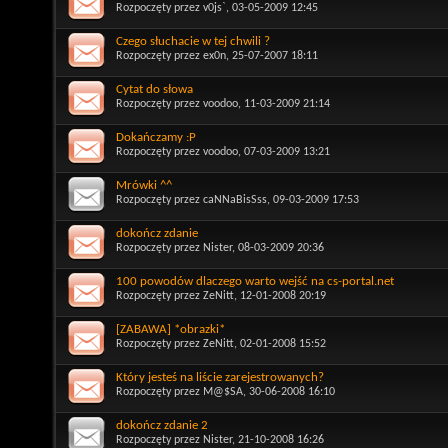
Rozpoczęty przez
v0js`
, 03-05-2009 12:45
Czego słuchacie w tej chwili ?
Rozpoczęty przez
ex0n
, 25-07-2007 18:11
Cytat do słowa
Rozpoczęty przez
voodoo
, 11-03-2009 21:14
Dokańczamy :P
Rozpoczęty przez
voodoo
, 07-03-2009 13:21
Mrówki ^^
Rozpoczęty przez
caNNaBisSss
, 09-03-2009 17:53
dokończ zdanie
Rozpoczęty przez
Nister
, 08-03-2009 20:36
100 powodów dlaczego warto wejść na cs-portal.net
Rozpoczęty przez
ZeNitt
, 12-01-2008 20:19
[ZABAWA] *obrazki*
Rozpoczęty przez
ZeNitt
, 02-01-2008 15:52
Który jesteś na liście zarejestrowanych?
Rozpoczęty przez
M@$SA
, 30-06-2008 16:10
dokończ zdanie 2
Rozpoczęty przez
Nister
, 21-10-2008 16:26