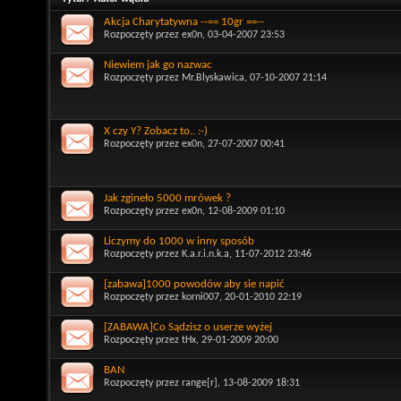
Akcja Charytatywna --== 10gr ==--
Rozpoczęty przez
ex0n
, 03-04-2007 23:53
Niewiem jak go nazwac
Rozpoczęty przez
Mr.Blyskawica
, 07-10-2007 21:14
X czy Y? Zobacz to.. :-)
Rozpoczęty przez
ex0n
, 27-07-2007 00:41
Jak zgineło 5000 mrówek ?
Rozpoczęty przez
ex0n
, 12-08-2009 01:10
Liczymy do 1000 w inny sposób
Rozpoczęty przez
K.a.r.i.n.k.a
, 11-07-2012 23:46
[zabawa]1000 powodów aby sie napić
Rozpoczęty przez
korni007
, 20-01-2010 22:19
[ZABAWA]Co Sądzisz o userze wyżej
Rozpoczęty przez
tHx
, 29-01-2009 20:00
BAN
Rozpoczęty przez
range[r]
, 13-08-2009 18:31