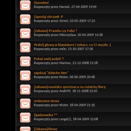
Opowiesć
Rozpoczęty przez
HarnaS
, 27-04-2009 19:09
Zapodaj obrazek :P
Rozpoczęty przez
Street
, 03-05-2009 17:23
[Zabawa] Prawda czy Fałsz ?
Rozpoczęty przez
Mieczysław
, 20-04-2009 14:38
Walnij głową w klawiature i zobacz, co Ci wyszło ;]
Rozpoczęty przez
ex0n
, 13-10-2007 17:36
Pokaż swój pulpit !!
Rozpoczęty przez
Mariosz
, 21-12-2008 21:58
zapdoaj "dziecko Neo"
Rozpoczęty przez
Nister
, 06-06-2009 20:48
[zabawa]nazwisko sportowca na ostatnią literę
Rozpoczęty przez
Andri99
, 18-11-2008 22:45
zmieszane słowa
Rozpoczęty przez
Nister
, 18-04-2009 21:16
Zgadywanka ^^
Rozpoczęty przez
range[r]
, 18-04-2009 12:08
[Zabawa]Słowo