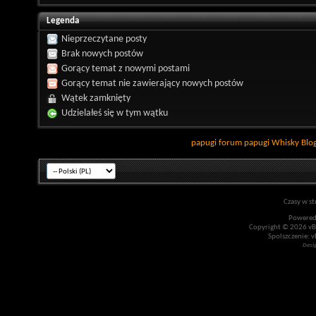
Legenda
Nieprzeczytane posty
Brak nowych postów
Gorący temat z nowymi postami
Gorący temat nie zawierający nowych postów
Wątek zamknięty
Udzielałeś się w tym wątku
papugi
forum papugi
Whisky
Blo
Czasy w st
Powered
Copyright © 2026 vBul
Spolszczenie: v
Desi