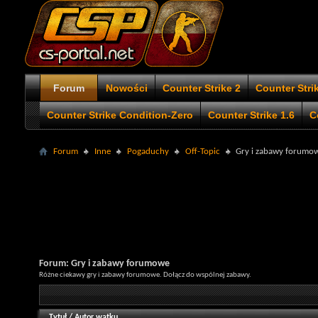
Forum
Nowości
Counter Strike 2
Counter Stri
Counter Strike Condition-Zero
Counter Strike 1.6
C
Forum
Inne
Pogaduchy
Off-Topic
Gry i zabawy forumo
Forum:
Gry i zabawy forumowe
Różne ciekawy gry i zabawy forumowe. Dołącz do wspólnej zabawy.
Tytuł
/
Autor wątku