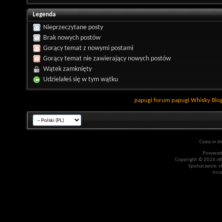
Legenda
Nieprzeczytane posty
Brak nowych postów
Gorący temat z nowymi postami
Gorący temat nie zawierający nowych postów
Wątek zamknięty
Udzielałeś się w tym wątku
papugi
forum papugi
Whisky
Blo
Czasy w st
Powered
Copyright © 2026 vBul
Spolszczenie: v
Desi