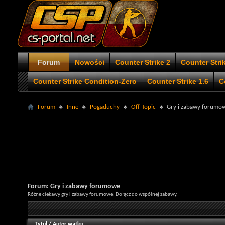
Forum
Nowości
Counter Strike 2
Counter Stri
Counter Strike Condition-Zero
Counter Strike 1.6
C
Forum
Inne
Pogaduchy
Off-Topic
Gry i zabawy forumo
Forum:
Gry i zabawy forumowe
Różne ciekawy gry i zabawy forumowe. Dołącz do wspólnej zabawy.
Tytuł
/
Autor wątku