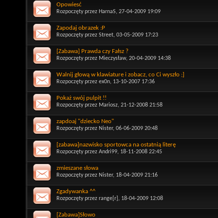
Opowiesć
Rozpoczęty przez
HarnaS
, 27-04-2009 19:09
Zapodaj obrazek :P
Rozpoczęty przez
Street
, 03-05-2009 17:23
[Zabawa] Prawda czy Fałsz ?
Rozpoczęty przez
Mieczysław
, 20-04-2009 14:38
Walnij głową w klawiature i zobacz, co Ci wyszło ;]
Rozpoczęty przez
ex0n
, 13-10-2007 17:36
Pokaż swój pulpit !!
Rozpoczęty przez
Mariosz
, 21-12-2008 21:58
zapdoaj "dziecko Neo"
Rozpoczęty przez
Nister
, 06-06-2009 20:48
[zabawa]nazwisko sportowca na ostatnią literę
Rozpoczęty przez
Andri99
, 18-11-2008 22:45
zmieszane słowa
Rozpoczęty przez
Nister
, 18-04-2009 21:16
Zgadywanka ^^
Rozpoczęty przez
range[r]
, 18-04-2009 12:08
[Zabawa]Słowo