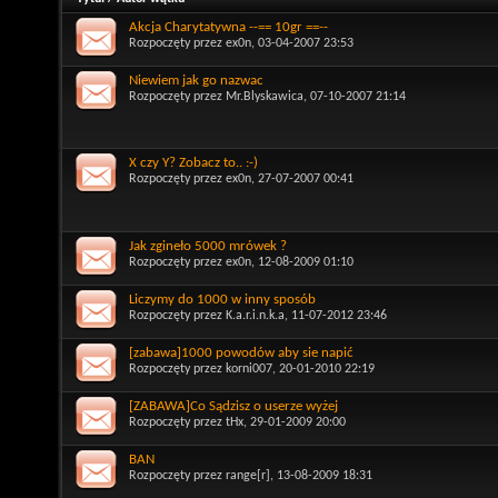
Akcja Charytatywna --== 10gr ==--
Rozpoczęty przez
ex0n
, 03-04-2007 23:53
Niewiem jak go nazwac
Rozpoczęty przez
Mr.Blyskawica
, 07-10-2007 21:14
X czy Y? Zobacz to.. :-)
Rozpoczęty przez
ex0n
, 27-07-2007 00:41
Jak zgineło 5000 mrówek ?
Rozpoczęty przez
ex0n
, 12-08-2009 01:10
Liczymy do 1000 w inny sposób
Rozpoczęty przez
K.a.r.i.n.k.a
, 11-07-2012 23:46
[zabawa]1000 powodów aby sie napić
Rozpoczęty przez
korni007
, 20-01-2010 22:19
[ZABAWA]Co Sądzisz o userze wyżej
Rozpoczęty przez
tHx
, 29-01-2009 20:00
BAN
Rozpoczęty przez
range[r]
, 13-08-2009 18:31