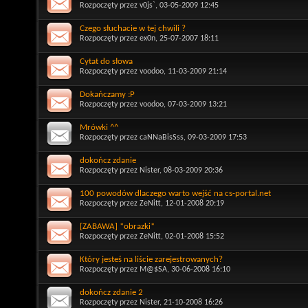
Rozpoczęty przez
v0js`
, 03-05-2009 12:45
Czego słuchacie w tej chwili ?
Rozpoczęty przez
ex0n
, 25-07-2007 18:11
Cytat do słowa
Rozpoczęty przez
voodoo
, 11-03-2009 21:14
Dokańczamy :P
Rozpoczęty przez
voodoo
, 07-03-2009 13:21
Mrówki ^^
Rozpoczęty przez
caNNaBisSss
, 09-03-2009 17:53
dokończ zdanie
Rozpoczęty przez
Nister
, 08-03-2009 20:36
100 powodów dlaczego warto wejść na cs-portal.net
Rozpoczęty przez
ZeNitt
, 12-01-2008 20:19
[ZABAWA] *obrazki*
Rozpoczęty przez
ZeNitt
, 02-01-2008 15:52
Który jesteś na liście zarejestrowanych?
Rozpoczęty przez
M@$SA
, 30-06-2008 16:10
dokończ zdanie 2
Rozpoczęty przez
Nister
, 21-10-2008 16:26