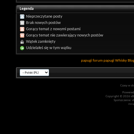
Legenda
Nieprzeczytane posty
Brak nowych postów
Gorący temat z nowymi postami
Gorący temat nie zawierający nowych postów
Wątek zamknięty
Udzielałeś się w tym wątku
papugi
forum papugi
Whisky
Blo
Czasy w st
Powered
Copyright © 2026 vBul
Spolszczenie: v
Desi