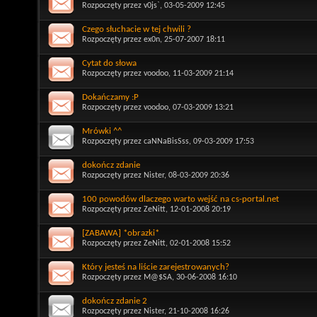
Rozpoczęty przez
v0js`
, 03-05-2009 12:45
Czego słuchacie w tej chwili ?
Rozpoczęty przez
ex0n
, 25-07-2007 18:11
Cytat do słowa
Rozpoczęty przez
voodoo
, 11-03-2009 21:14
Dokańczamy :P
Rozpoczęty przez
voodoo
, 07-03-2009 13:21
Mrówki ^^
Rozpoczęty przez
caNNaBisSss
, 09-03-2009 17:53
dokończ zdanie
Rozpoczęty przez
Nister
, 08-03-2009 20:36
100 powodów dlaczego warto wejść na cs-portal.net
Rozpoczęty przez
ZeNitt
, 12-01-2008 20:19
[ZABAWA] *obrazki*
Rozpoczęty przez
ZeNitt
, 02-01-2008 15:52
Który jesteś na liście zarejestrowanych?
Rozpoczęty przez
M@$SA
, 30-06-2008 16:10
dokończ zdanie 2
Rozpoczęty przez
Nister
, 21-10-2008 16:26