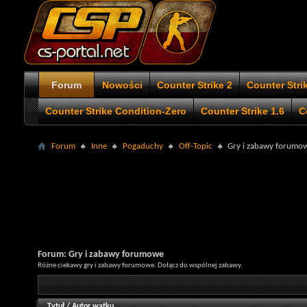
Forum
Nowości
Counter Strike 2
Counter Stri
Counter Strike Condition-Zero
Counter Strike 1.6
C
Forum
Inne
Pogaduchy
Off-Topic
Gry i zabawy forumo
Forum:
Gry i zabawy forumowe
Różne ciekawy gry i zabawy forumowe. Dołącz do wspólnej zabawy.
Tytuł
/
Autor wątku