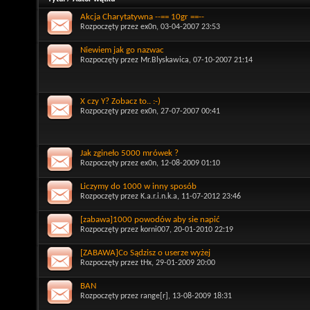
Akcja Charytatywna --== 10gr ==--
Rozpoczęty przez
ex0n
, 03-04-2007 23:53
Niewiem jak go nazwac
Rozpoczęty przez
Mr.Blyskawica
, 07-10-2007 21:14
X czy Y? Zobacz to.. :-)
Rozpoczęty przez
ex0n
, 27-07-2007 00:41
Jak zgineło 5000 mrówek ?
Rozpoczęty przez
ex0n
, 12-08-2009 01:10
Liczymy do 1000 w inny sposób
Rozpoczęty przez
K.a.r.i.n.k.a
, 11-07-2012 23:46
[zabawa]1000 powodów aby sie napić
Rozpoczęty przez
korni007
, 20-01-2010 22:19
[ZABAWA]Co Sądzisz o userze wyżej
Rozpoczęty przez
tHx
, 29-01-2009 20:00
BAN
Rozpoczęty przez
range[r]
, 13-08-2009 18:31