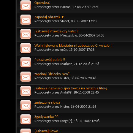
Opowiesć
Rozpoczęty przez
HarnaS
, 27-04-2009 19:09
Zapodaj obrazek :P
Rozpoczęty przez
Street
, 03-05-2009 17:23
[Zabawa] Prawda czy Fałsz ?
Rozpoczęty przez
Mieczysław
, 20-04-2009 14:38
Walnij głową w klawiature i zobacz, co Ci wyszło ;]
Rozpoczęty przez
ex0n
, 13-10-2007 17:36
Pokaż swój pulpit !!
Rozpoczęty przez
Mariosz
, 21-12-2008 21:58
zapdoaj "dziecko Neo"
Rozpoczęty przez
Nister
, 06-06-2009 20:48
[zabawa]nazwisko sportowca na ostatnią literę
Rozpoczęty przez
Andri99
, 18-11-2008 22:45
zmieszane słowa
Rozpoczęty przez
Nister
, 18-04-2009 21:16
Zgadywanka ^^
Rozpoczęty przez
range[r]
, 18-04-2009 12:08
[Zabawa]Słowo