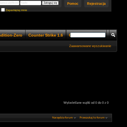
Pomoc
Rejestracja
Zapamiętaj mnie
ndition-Zero
Counter Strike 1.6
Counter Strike 1.5
Zaawansowane wyszukiwanie
Wyświetlane wątki od 0 do 0 z 0
Narzędzia forum
Przeszukaj to forum