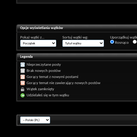
Opcje wyświetlania wątków
Pokaż wątki z...
Sortuj wątki wg:
Uporządkuj wątk
Rosnąco
Legenda
Nieprzeczytane posty
Brak nowych postów
Gorący temat z nowymi postami
Gorący temat nie zawierający nowych postów
Wątek zamknięty
Udzielałeś się w tym wątku