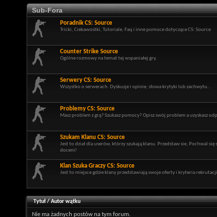
Sub-Fora
Poradnik CS: Source
Tricki, Ciekawostki, Tutoriale, Faq i inne pomoce dotyczące CS: Source
Counter Strike Source
Ogólne rozmowy na temat tej wspaniałej gry.
Serwery CS: Source
Wszystko o serwerach. Dyskusje i opinie, słowa krytyki lub zachwytu..
Problemy CS: Source
Masz problem z grą? Szukasz pomocy? Opisz swój problem a uzyskasz odp
Szukam Klanu CS: Source
Jest to dział dla userów, którzy szukają klanu. Przedstaw sie, Pochwal si
doceni!
Klan Szuka Graczy CS: Source
Jest to miejsce gdzie klany przedstawiają swoje oferty i kryteria rekrutacji
Tytuł
/
Autor wątku
Nie ma żadnych postów na tym forum.