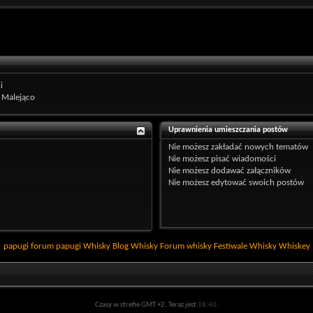
i
Malejąco
Uprawnienia umieszczania postów
Nie możesz
zakładać nowych tematów
Nie możesz
pisać wiadomości
Nie możesz
dodawać załączników
Nie możesz
edytować swoich postów
papugi
forum papugi
Whisky
Blog Whisky
Forum whisky
Festiwale Whisky
Whiskey
Czasy w strefie GMT +2. Teraz jest
18:40
.