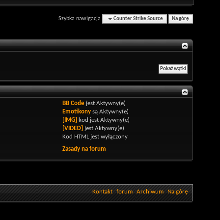
Szybka nawigacja
Counter Strike Source
Na górę
BB Code
jest
Aktywny(e)
Emotikony
są
Aktywny(e)
[IMG]
kod jest
Aktywny(e)
[VIDEO]
jest
Aktywny(e)
Kod HTML jest
wyłączony
Zasady na forum
Kontakt
forum
Archiwum
Na górę