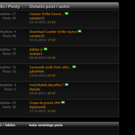
ki / Posty
Ostatni post / autor
Wątków: 27
Counter Strike Source...
Posty: 42
camper23
23-11-2015,
21:56
Wątków: 9
Download Counter Strike Source
Posty: 66
camper23
10-11-2015,
17:23
Wątków: 79
Adidas js
Posty: 93
lanerjw1
28-02-2013,
01:36
Wątków: 12
Swarovski aside from alter...
Posty: 55
julin9i44n
23-03-2013,
04:50
Wątków: 4
FrAGMaNiA DeLeRRa!!
Posty: 5
Dyziolo
03-01-2011,
20:59
Wątków: 23
Grupa do grania MM
Posty: 30
Kojotowidz
17-11-2015,
11:50
i
/
Odsłon
Autor ostatniego posta