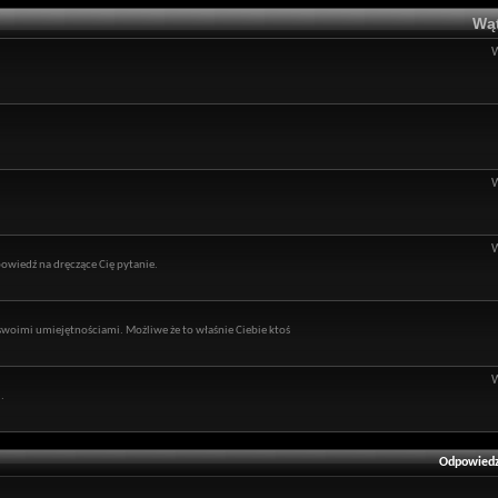
Wąt
owiedź na dręczące Cię pytanie.
ę swoimi umiejętnościami. Możliwe że to właśnie Ciebie ktoś
.
Odpowiedz