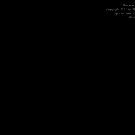
Powered
Copyright © 2026 vBul
Spolszczenie: v
Desi