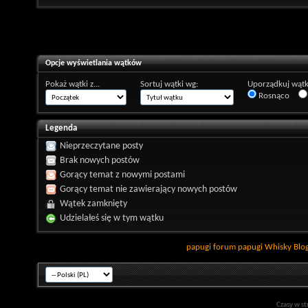
Opcje wyświetlania wątków
Pokaż wątki z...
Sortuj wątki wg:
Uporządkuj wątk
Rosnąco
Legenda
Nieprzeczytane posty
Brak nowych postów
Gorący temat z nowymi postami
Gorący temat nie zawierający nowych postów
Wątek zamknięty
Udzielałeś się w tym wątku
papugi
forum papugi
Whisky
Blo
Czasy w st