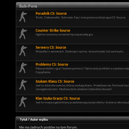
Sub-Fora
Poradnik CS: Source
Tricki, Ciekawostki, Tutoriale, Faq i inne pomoce dotyczące CS: Source
Counter Strike Source
Ogólne rozmowy na temat tej wspaniałej gry.
Serwery CS: Source
Wszystko o serwerach. Dyskusje i opinie, słowa krytyki lub zachwytu..
Problemy CS: Source
Masz problem z grą? Szukasz pomocy? Opisz swój problem a uzyskasz od
Cię pytanie.
Szukam Klanu CS: Source
Jest to dział dla userów, którzy szukają klanu. Przedstaw sie, Pochwal się
umiejętnościami. Możliwe że to właśnie Ciebie ktoś doceni!
Klan Szuka Graczy CS: Source
Jest to miejsce gdzie klany przedstawiają swoje oferty i kryteria rekrutacji
Tytuł
/
Autor wątku
Nie ma żadnych postów na tym forum.