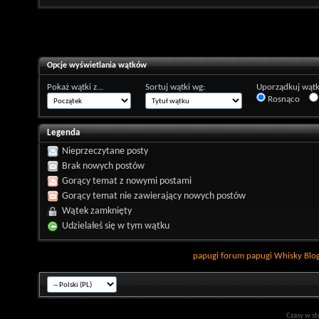
Opcje wyświetlania wątków
Pokaż wątki z...
Sortuj wątki wg:
Uporządkuj wątk
Rosnąco
Legenda
Nieprzeczytane posty
Brak nowych postów
Gorący temat z nowymi postami
Gorący temat nie zawierający nowych postów
Wątek zamknięty
Udzielałeś się w tym wątku
papugi
forum papugi
Whisky
Blo
Czasy w st