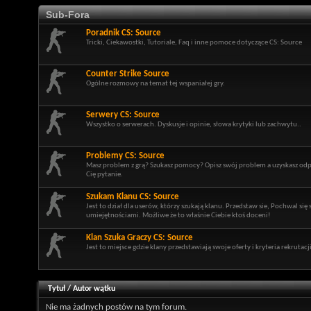
Sub-Fora
Poradnik CS: Source
Tricki, Ciekawostki, Tutoriale, Faq i inne pomoce dotyczące CS: Source
Counter Strike Source
Ogólne rozmowy na temat tej wspaniałej gry.
Serwery CS: Source
Wszystko o serwerach. Dyskusje i opinie, słowa krytyki lub zachwytu..
Problemy CS: Source
Masz problem z grą? Szukasz pomocy? Opisz swój problem a uzyskasz od
Cię pytanie.
Szukam Klanu CS: Source
Jest to dział dla userów, którzy szukają klanu. Przedstaw sie, Pochwal się
umiejętnościami. Możliwe że to właśnie Ciebie ktoś doceni!
Klan Szuka Graczy CS: Source
Jest to miejsce gdzie klany przedstawiają swoje oferty i kryteria rekrutacji
Tytuł
/
Autor wątku
Nie ma żadnych postów na tym forum.