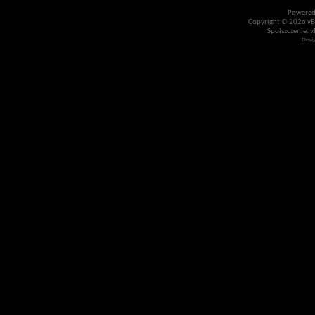
Powered
Copyright © 2026 vBul
Spolszczenie: v
Desi