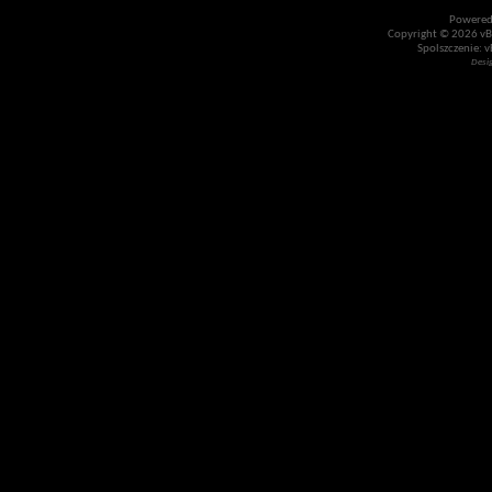
Powered
Copyright © 2026 vBul
Spolszczenie: v
Desi