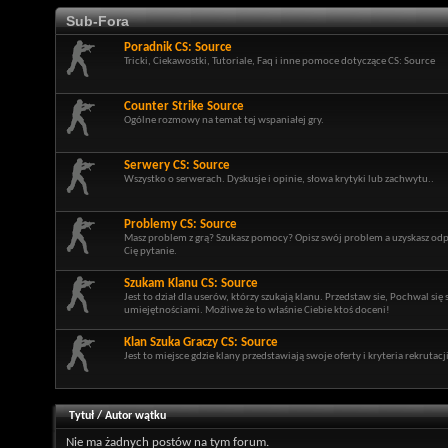
Sub-Fora
Poradnik CS: Source
Tricki, Ciekawostki, Tutoriale, Faq i inne pomoce dotyczące CS: Source
Counter Strike Source
Ogólne rozmowy na temat tej wspaniałej gry.
Serwery CS: Source
Wszystko o serwerach. Dyskusje i opinie, słowa krytyki lub zachwytu..
Problemy CS: Source
Masz problem z grą? Szukasz pomocy? Opisz swój problem a uzyskasz od
Cię pytanie.
Szukam Klanu CS: Source
Jest to dział dla userów, którzy szukają klanu. Przedstaw sie, Pochwal się
umiejętnościami. Możliwe że to właśnie Ciebie ktoś doceni!
Klan Szuka Graczy CS: Source
Jest to miejsce gdzie klany przedstawiają swoje oferty i kryteria rekrutacji
Tytuł
/
Autor wątku
Nie ma żadnych postów na tym forum.