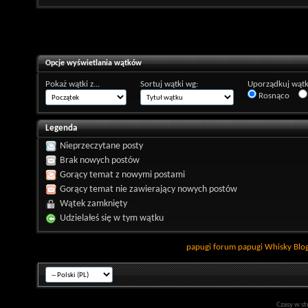
Opcje wyświetlania wątków
Pokaż wątki z...
Sortuj wątki wg:
Uporządkuj wątk
Rosnąco
Legenda
Nieprzeczytane posty
Brak nowych postów
Gorący temat z nowymi postami
Gorący temat nie zawierający nowych postów
Wątek zamknięty
Udzielałeś się w tym wątku
papugi
forum papugi
Whisky
Blo
Czasy w st