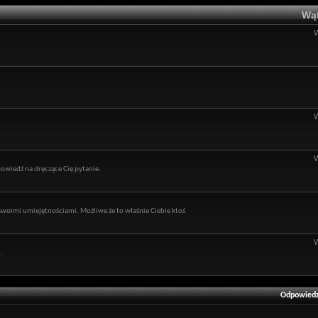
Wąt
owiedź na dręczące Cię pytanie.
ę swoimi umiejętnościami. Możliwe że to właśnie Ciebie ktoś
.
Odpowiedz