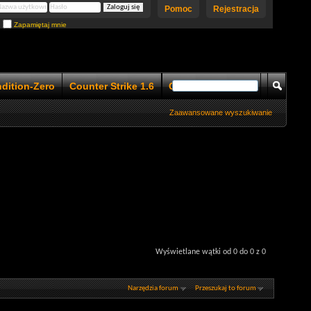
Pomoc
Rejestracja
Zapamiętaj mnie
ndition-Zero
Counter Strike 1.6
Counter Strike 1.5
Zaawansowane wyszukiwanie
Wyświetlane wątki od 0 do 0 z 0
Narzędzia forum
Przeszukaj to forum