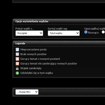
Opcje wyświetlania wątków
Pokaż wątki z...
Sortuj wątki wg:
Uporządkuj wątk
Rosnąco
Legenda
Nieprzeczytane posty
Brak nowych postów
Gorący temat z nowymi postami
Gorący temat nie zawierający nowych postów
Wątek zamknięty
Udzielałeś się w tym wątku