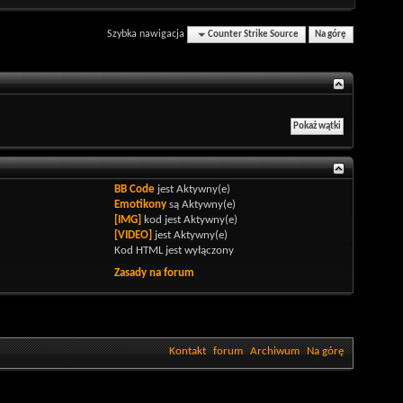
Szybka nawigacja
Counter Strike Source
Na górę
BB Code
jest
Aktywny(e)
Emotikony
są
Aktywny(e)
[IMG]
kod jest
Aktywny(e)
[VIDEO]
jest
Aktywny(e)
Kod HTML jest
wyłączony
Zasady na forum
Kontakt
forum
Archiwum
Na górę