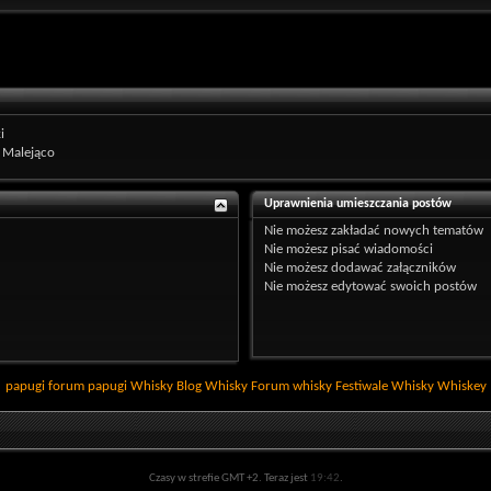
i
Malejąco
Uprawnienia umieszczania postów
Nie możesz
zakładać nowych tematów
Nie możesz
pisać wiadomości
Nie możesz
dodawać załączników
Nie możesz
edytować swoich postów
papugi
forum papugi
Whisky
Blog Whisky
Forum whisky
Festiwale Whisky
Whiskey
Czasy w strefie GMT +2. Teraz jest
19:42
.