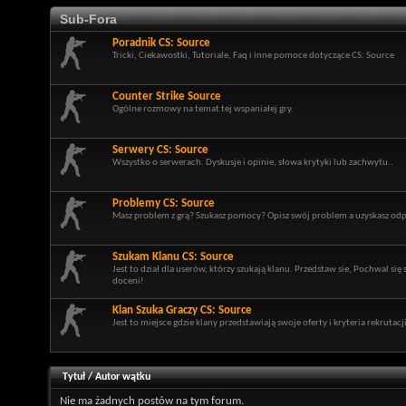
Sub-Fora
Poradnik CS: Source
Tricki, Ciekawostki, Tutoriale, Faq i inne pomoce dotyczące CS: Source
Counter Strike Source
Ogólne rozmowy na temat tej wspaniałej gry.
Serwery CS: Source
Wszystko o serwerach. Dyskusje i opinie, słowa krytyki lub zachwytu..
Problemy CS: Source
Masz problem z grą? Szukasz pomocy? Opisz swój problem a uzyskasz odp
Szukam Klanu CS: Source
Jest to dział dla userów, którzy szukają klanu. Przedstaw sie, Pochwal si
doceni!
Klan Szuka Graczy CS: Source
Jest to miejsce gdzie klany przedstawiają swoje oferty i kryteria rekrutacji
Tytuł
/
Autor wątku
Nie ma żadnych postów na tym forum.