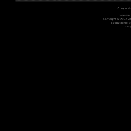
Czasy w st
Powered
Copyright © 2026 vBul
Spolszczenie: v
Desi