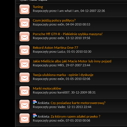
Tuning
Rozpoczęty przez
I am what I am
, 04-12-2007 22:36
Czym jeżdżą polscy politycy?
Rozpoczęty przez
ex0n
, 04-04-2010 00:53
Porsche 9ff GT9-R - Piekielnie szybka maszyna!
Rozpoczęty przez
ex0n
, 13-12-2010 19:56
Rekord Aston Martina One-77
Rozpoczęty przez
LazLo
, 01-01-2010 02:30
Jakie Mieliście albo jaki Macie Motor lub inny pojazd
Rozpoczęty przez
MRS
, 29-07-2007 23:44
Twoja ulubiona marka - opinie i dyskusje
Rozpoczęty przez
ex0n
, 01-05-2010 02:06
Marki motocyklów
Rozpoczęty przez
korni007
, 30-12-2009 08:31
Ankieta:
Czy posiadasz karte motorowerową?
Rozpoczęty przez
Vader
, 12-11-2013 22:44
Ankieta:
Za którym razem zdałeś prawko ?
Rozpoczęty przez
ex0n
, 07-01-2010 00:06