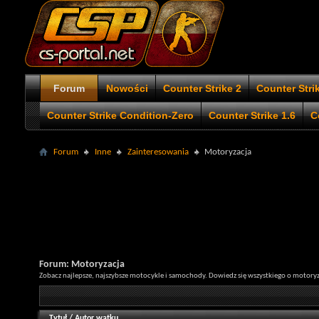
Forum
Nowości
Counter Strike 2
Counter Stri
Counter Strike Condition-Zero
Counter Strike 1.6
C
Forum
Inne
Zainteresowania
Motoryzacja
Forum:
Motoryzacja
Zobacz najlepsze, najszybsze motocykle i samochody. Dowiedz się wszystkiego o motoryz
Tytuł
/
Autor wątku