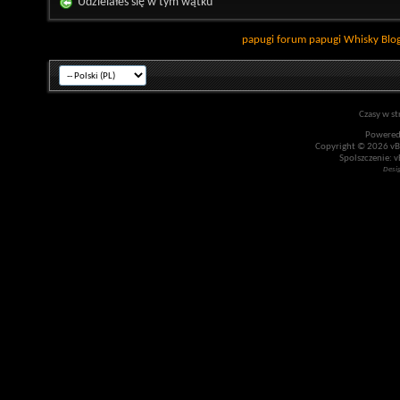
Udzielałeś się w tym wątku
papugi
forum papugi
Whisky
Blo
Czasy w st
Powered
Copyright © 2026 vBul
Spolszczenie: v
Desi