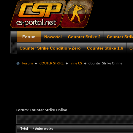
Forum
Nowości
Counter Strike 2
Counter Stri
Counter Strike Condition-Zero
Counter Strike 1.6
C
Forum
COUTER STRIKE
Inne CS
Counter Strike Online
Forum:
Counter Strike Online
Tytuł
/
Autor wątku