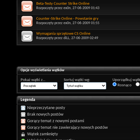
Beta-Testy Counter Strike Online
Rozpoczęty przez
ex0n
, 27-06-2009 01:43
Counter-Strike Online - Powstanie gry
Rozpoczęty przez
ex0n
, 27-06-2009 01:55
Wymagania sprzętowe CS Online
Rozpoczęty przez
diLL
, 27-06-2009 02:49
Opcje wyświetlania wątków
Pokaż wątki z...
Sortuj wątki wg:
Uporządkuj wątk
Rosnąco
Legenda
Nieprzeczytane posty
Brak nowych postów
Gorący temat z nowymi postami
Gorący temat nie zawierający nowych postów
Wątek zamknięty