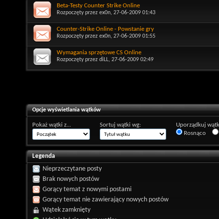
Beta-Testy Counter Strike Online
Rozpoczęty przez
ex0n
, 27-06-2009 01:43
Counter-Strike Online - Powstanie gry
Rozpoczęty przez
ex0n
, 27-06-2009 01:55
Wymagania sprzętowe CS Online
Rozpoczęty przez
diLL
, 27-06-2009 02:49
Opcje wyświetlania wątków
Pokaż wątki z...
Sortuj wątki wg:
Uporządkuj wątk
Rosnąco
Legenda
Nieprzeczytane posty
Brak nowych postów
Gorący temat z nowymi postami
Gorący temat nie zawierający nowych postów
Wątek zamknięty