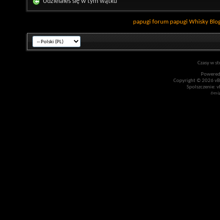
Udzielałeś się w tym wątku
papugi
forum papugi
Whisky
Blo
Czasy w st
Powered
Copyright © 2026 vBul
Spolszczenie: v
Desi