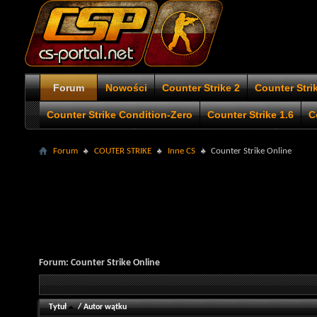
Forum
Nowości
Counter Strike 2
Counter Stri
Counter Strike Condition-Zero
Counter Strike 1.6
C
Forum
COUTER STRIKE
Inne CS
Counter Strike Online
Forum:
Counter Strike Online
Tytuł
/
Autor wątku