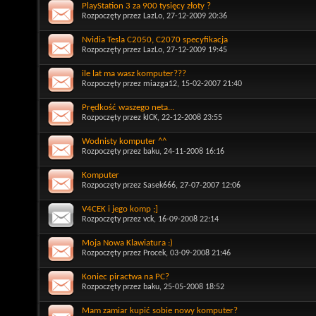
PlayStation 3 za 900 tysięcy złoty ?
Rozpoczęty przez
LazLo
, 27-12-2009 20:36
Nvidia Tesla C2050, C2070 specyfikacja
Rozpoczęty przez
LazLo
, 27-12-2009 19:45
ile lat ma wasz komputer???
Rozpoczęty przez
miazga12
, 15-02-2007 21:40
Prędkość waszego neta...
Rozpoczęty przez
kICK
, 22-12-2008 23:55
Wodnisty komputer ^^
Rozpoczęty przez
baku
, 24-11-2008 16:16
Komputer
Rozpoczęty przez
Sasek666
, 27-07-2007 12:06
V4CEK i jego komp ;]
Rozpoczęty przez
vck
, 16-09-2008 22:14
Moja Nowa Klawiatura :)
Rozpoczęty przez
Procek
, 03-09-2008 21:46
Koniec piractwa na PC?
Rozpoczęty przez
baku
, 25-05-2008 18:52
Mam zamiar kupić sobie nowy komputer?