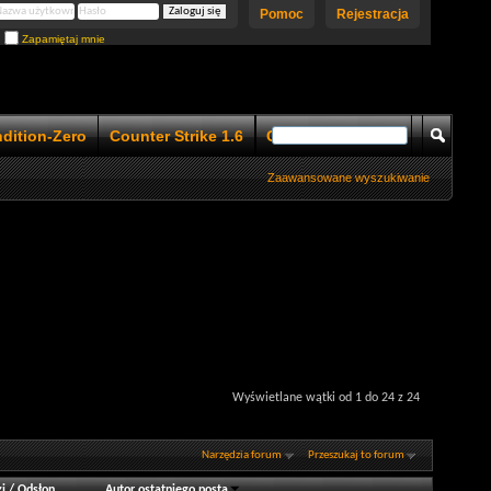
Pomoc
Rejestracja
Zapamiętaj mnie
ndition-Zero
Counter Strike 1.6
Counter Strike 1.5
Zaawansowane wyszukiwanie
Wyświetlane wątki od 1 do 24 z 24
Narzędzia forum
Przeszukaj to forum
i
/
Odsłon
Autor ostatniego posta