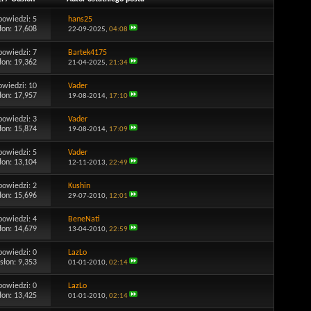
powiedzi:
5
hans25
łon: 17,608
22-09-2025,
04:08
powiedzi:
7
Bartek4175
łon: 19,362
21-04-2025,
21:34
owiedzi:
10
Vader
łon: 17,957
19-08-2014,
17:10
powiedzi:
3
Vader
łon: 15,874
19-08-2014,
17:09
powiedzi:
5
Vader
łon: 13,104
12-11-2013,
22:49
powiedzi:
2
Kushin
łon: 15,696
29-07-2010,
12:01
powiedzi:
4
BeneNati
łon: 14,679
13-04-2010,
22:59
powiedzi:
0
LazLo
słon: 9,353
01-01-2010,
02:14
powiedzi:
0
LazLo
łon: 13,425
01-01-2010,
02:14