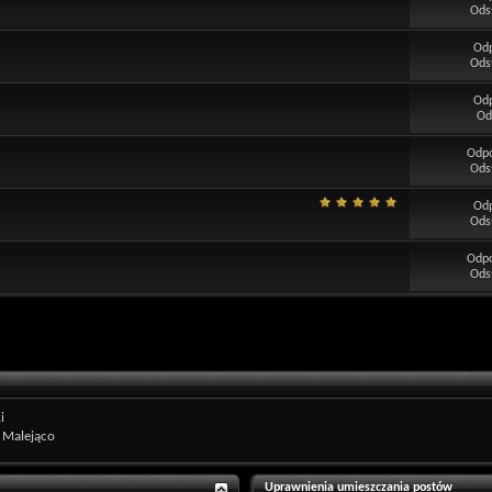
Ods
Od
Ods
Od
Od
Odp
Ods
Od
Ods
Odp
Ods
i
Malejąco
Uprawnienia umieszczania postów