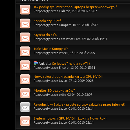
Jak podłączyć internet do laptopa bezprzewodowego ?
Rozpoczęty przez
Galardo
, 29-08-2009 15:07
Konsola czy PCet?
Rozpoczęty przez
Lampart
, 10-11-2008 08:39
Myszka do cs'a
Rozpoczęty przez
I am what I am
, 09-02-2008 19:11
Jakie Macie Kompy xD
Rozpoczęty przez
Procek
, 16-02-2008 23:05
Ankieta:
Co lepsze? nvidia vs ATI ?
Rozpoczęty przez
Encore
, 13-02-2010 18:31
Nowy rekord podkręcania karty z GPU NVIDII
Rozpoczęty przez
LazLo
, 27-12-2009 20:26
Monitor 3D bez okularów?
Rozpoczęty przez
ex0n
, 03-04-2010 23:07
Rewolucja w Sądzie - proste sprawy załatwisz przez internet!
Rozpoczęty przez
LazLo
, 01-01-2010 02:14
Siedem nowych GPU NVIDII! Szok na Nowy Rok!
Rozpoczęty przez
LazLo
, 01-01-2010 02:14