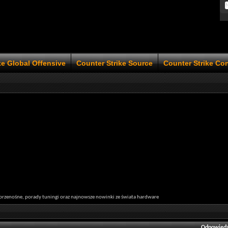
ke Global Offensive
Counter Strike Source
Counter Strike Co
rzenośne, porady tuningi oraz najnowsze nowinki ze świata hardware
Odpowiedz