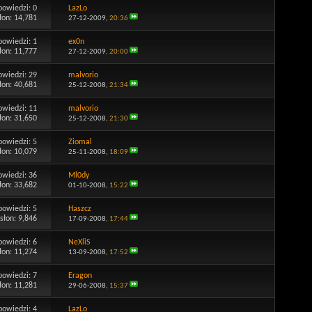
powiedzi:
0
LazLo
łon: 14,781
27-12-2009,
20:36
powiedzi:
1
ex0n
łon: 11,777
27-12-2009,
20:00
owiedzi:
29
malvorio
łon: 40,681
25-12-2008,
21:34
owiedzi:
11
malvorio
łon: 31,650
25-12-2008,
21:30
powiedzi:
5
Ziomal
łon: 10,079
25-11-2008,
18:09
owiedzi:
36
Ml0dy
łon: 33,682
01-10-2008,
15:22
powiedzi:
5
Haszcz
słon: 9,846
17-09-2008,
17:44
powiedzi:
6
NeXliS
łon: 11,274
13-09-2008,
17:52
powiedzi:
7
Eragon
łon: 11,281
29-06-2008,
15:37
powiedzi:
4
LazLo