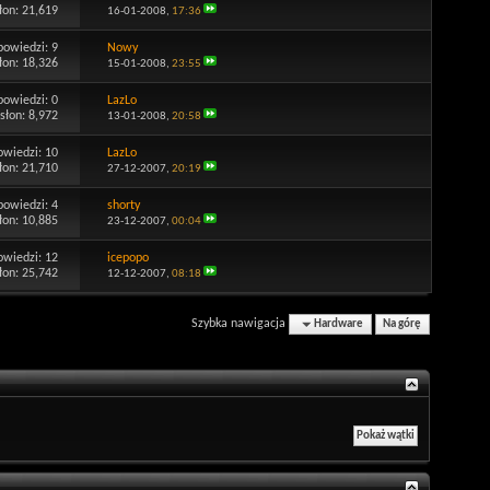
łon: 21,619
16-01-2008,
17:36
powiedzi:
9
Nowy
łon: 18,326
15-01-2008,
23:55
powiedzi:
0
LazLo
słon: 8,972
13-01-2008,
20:58
owiedzi:
10
LazLo
łon: 21,710
27-12-2007,
20:19
powiedzi:
4
shorty
łon: 10,885
23-12-2007,
00:04
owiedzi:
12
icepopo
łon: 25,742
12-12-2007,
08:18
Szybka nawigacja
Hardware
Na górę