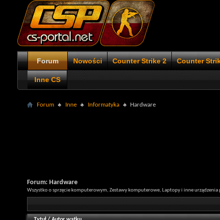
Forum
Nowości
Counter Strike 2
Counter Stri
Inne CS
Forum
Inne
Informatyka
Hardware
Forum:
Hardware
Wszystko o sprzęcie komputerowym, Zestawy komputerowe, Laptopy i inne urządzenia p
Tytuł
/
Autor wątku