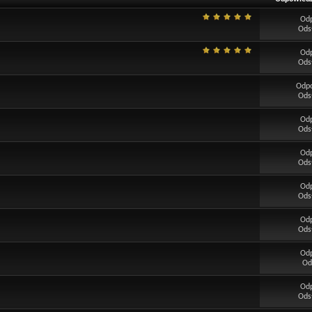
Od
Ods
Od
Ods
Odp
Ods
Od
Ods
Od
Ods
Od
Ods
Od
Ods
Od
Od
Od
Ods