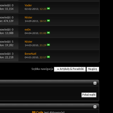
powiedzi:
0
Vader
łon: 15,154
02-02-2013,
12:23
powiedzi:
0
Nister
on: 474,139
14-09-2011,
18:51
powiedzi:
0
ex0n
łon: 13,088
04-04-2010,
01:00
powiedzi:
5
Nister
łon: 19,282
14-03-2010,
21:29
powiedzi:
3
BeneNati
łon: 22,218
04-01-2010,
22:57
Szybka nawigacja
Artykuły & Poradniki
Na górę
BB Code
jest
Aktywny(e)