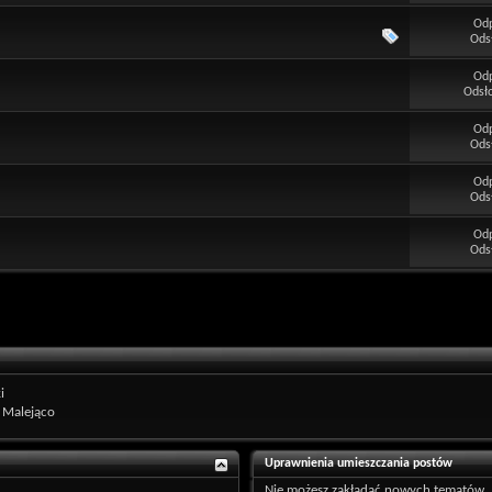
Od
Ods
Od
Odsł
Od
Ods
Od
Ods
Od
Ods
i
Malejąco
Uprawnienia umieszczania postów
Nie możesz
zakładać nowych tematów