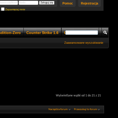
Pomoc
Rejestracja
Zapamiętaj mnie
ndition-Zero
Counter Strike 1.6
Counter Strike 1.5
Zaawansowane wyszukiwanie
Wyświetlane wątki od 1 do 21 z 21
Narzędzia forum
Przeszukaj to forum