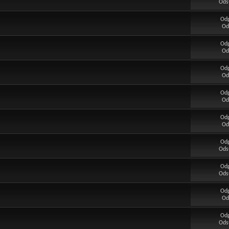
Ods
Od
Od
Od
Od
Od
Od
Od
Od
Od
Od
Od
Ods
Od
Ods
Od
Od
Od
Ods