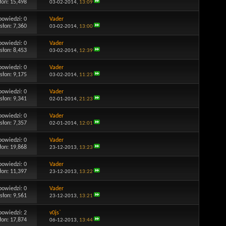
łon: 15,498
03-02-2014,
13:09
powiedzi:
0
Vader
słon: 7,360
03-02-2014,
13:00
powiedzi:
0
Vader
słon: 8,453
03-02-2014,
12:39
powiedzi:
0
Vader
słon: 9,175
03-02-2014,
11:23
powiedzi:
0
Vader
słon: 9,341
02-01-2014,
21:23
powiedzi:
0
Vader
słon: 7,357
02-01-2014,
12:01
powiedzi:
0
Vader
łon: 19,868
23-12-2013,
13:23
powiedzi:
0
Vader
łon: 11,397
23-12-2013,
13:22
powiedzi:
0
Vader
słon: 9,561
23-12-2013,
13:21
powiedzi:
2
v0js`
łon: 17,874
06-12-2013,
13:44