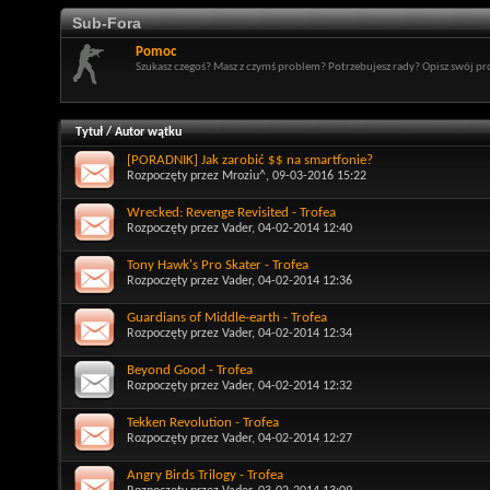
Sub-Fora
Pomoc
Szukasz czegoś? Masz z czymś problem? Potrzebujesz rady? Opisz swój p
Tytuł
/
Autor wątku
[PORADNIK] Jak zarobić $$ na smartfonie?
Rozpoczęty przez
Mroziu^
, 09-03-2016 15:22
Wrecked: Revenge Revisited - Trofea
Rozpoczęty przez
Vader
, 04-02-2014 12:40
Tony Hawk's Pro Skater - Trofea
Rozpoczęty przez
Vader
, 04-02-2014 12:36
Guardians of Middle-earth - Trofea
Rozpoczęty przez
Vader
, 04-02-2014 12:34
Beyond Good - Trofea
Rozpoczęty przez
Vader
, 04-02-2014 12:32
Tekken Revolution - Trofea
Rozpoczęty przez
Vader
, 04-02-2014 12:27
Angry Birds Trilogy - Trofea