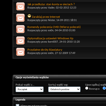
Jak przedłużyc stan konta w sieciach ?
Rozpoczęty przez
Vader
, 02-02-2013 12:23
Zarabiaj przez Internet
Rozpoczęty przez
Nister
, 14-09-2011 18:51
Komendy polecenia CMD (Wiersz poleceń)
Rozpoczęty przez
ex0n
, 04-04-2010 01:00
Optymalizacja ustawień Windows Xp
Rozpoczęty przez
korni007
, 24-01-2010 11:20
Przydatne skróty klawiatury
Rozpoczęty przez
ex0n
, 27-12-2009 17:49
Opcje wyświetlania wątków
Pokaż wątki z...
Sortuj wątki wg:
Uporządkuj wątk
Rosnąco
Legenda
Nieprzeczytane posty