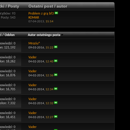
ki / Posty
Ostatni post / autor
Wątków: 93
Problem z grą bf3
Posty: 543
KOMAR
07-04-2013,
15:54
i
/
Odsłon
Autor ostatniego posta
powiedzi:
0
Mroziu^
on: 121,192
09-03-2016,
15:22
powiedzi:
0
Vader
łon: 18,262
04-02-2014,
12:40
powiedzi:
0
Vader
łon: 16,876
04-02-2014,
12:36
powiedzi:
0
Vader
łon: 16,705
04-02-2014,
12:34
powiedzi:
0
Vader
słon: 7,332
04-02-2014,
12:32
powiedzi:
0
Vader
łon: 16,451
04-02-2014,
12:27
powiedzi:
0
Vader