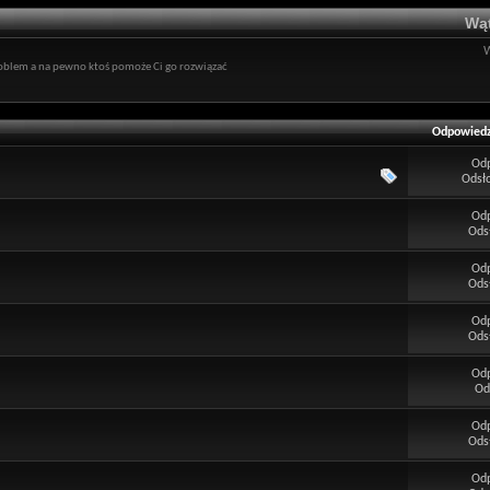
Wąt
roblem a na pewno ktoś pomoże Ci go rozwiązać
Odpowiedz
Od
Odsł
Od
Ods
Od
Ods
Od
Ods
Od
Od
Od
Ods
Od