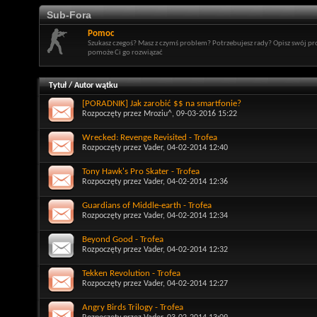
Sub-Fora
Pomoc
Szukasz czegoś? Masz z czymś problem? Potrzebujesz rady? Opisz swój p
pomoże Ci go rozwiązać
Tytuł
/
Autor wątku
[PORADNIK] Jak zarobić $$ na smartfonie?
Rozpoczęty przez
Mroziu^
, 09-03-2016 15:22
Wrecked: Revenge Revisited - Trofea
Rozpoczęty przez
Vader
, 04-02-2014 12:40
Tony Hawk's Pro Skater - Trofea
Rozpoczęty przez
Vader
, 04-02-2014 12:36
Guardians of Middle-earth - Trofea
Rozpoczęty przez
Vader
, 04-02-2014 12:34
Beyond Good - Trofea
Rozpoczęty przez
Vader
, 04-02-2014 12:32
Tekken Revolution - Trofea
Rozpoczęty przez
Vader
, 04-02-2014 12:27
Angry Birds Trilogy - Trofea