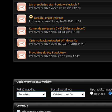
Jak przedłużyc stan konta w sieciach ?
Rozpoczęty przez
Vader
, 02-02-2013 12:23
Zarabiaj przez Internet
Rozpoczęty przez
Nister
, 14-09-2011 18:51
Komendy polecenia CMD (Wiersz poleceń)
Rozpoczęty przez
ex0n
, 04-04-2010 01:00
Optymalizacja ustawień Windows Xp
Rozpoczęty przez
korni007
, 24-01-2010 11:20
Przydatne skróty klawiatury
Rozpoczęty przez
ex0n
, 27-12-2009 17:49
Opcje wyświetlania wątków
Pokaż wątki z...
Sortuj wątki wg:
Uporządkuj wątk
Rosnąco
Legenda