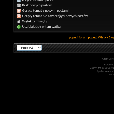
Nieprzeczytane posty
Brak nowych postów
Gorący temat z nowymi postami
Gorący temat nie zawierający nowych postów
Wątek zamknięty
Udzielałeś się w tym wątku
papugi
forum papugi
Whisky
Blo
Czasy w st
Powered
Copyright © 2026 vBul
Spolszczenie: v
Desi