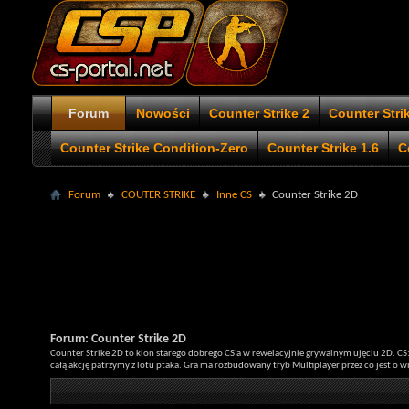
Forum
Nowości
Counter Strike 2
Counter Stri
Counter Strike Condition-Zero
Counter Strike 1.6
C
Forum
COUTER STRIKE
Inne CS
Counter Strike 2D
Forum:
Counter Strike 2D
Counter Strike 2D to klon starego dobrego CS'a w rewelacyjnie grywalnym ujęciu 2D. CS:
całą akcję patrzymy z lotu ptaka. Gra ma rozbudowany tryb Multiplayer przez co jest o w