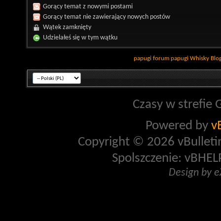
Gorący temat z nowymi postami
Gorący temat nie zawierający nowych postów
Wątek zamknięty
Udzielałeś się w tym wątku
papugi
forum papugi
Whisky
Blo
Czasy w strefie 
Powered by
v
Copyright © 2026 vBulletin 
Spolszczenie: vBHELP
Design by 