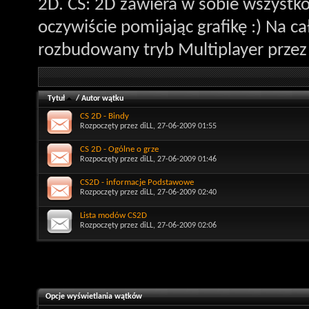
2D. CS: 2D zawiera w sobie wszystk
oczywiście pomijając grafikę :) Na c
rozbudowany tryb Multiplayer przez 
Tytuł
/
Autor wątku
CS 2D - Bindy
Rozpoczęty przez
diLL
, 27-06-2009 01:55
CS 2D - Ogólne o grze
Rozpoczęty przez
diLL
, 27-06-2009 01:46
CS2D - informacje Podstawowe
Rozpoczęty przez
diLL
, 27-06-2009 02:40
Lista modów CS2D
Rozpoczęty przez
diLL
, 27-06-2009 02:06
Opcje wyświetlania wątków