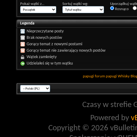
Pokaż wątki z...
Sortuj wątki wg:
Uporządkuj wątk
Rosnąco
Legenda
Nieprzeczytane posty
Brak nowych postów
Gorący temat z nowymi postami
Gorący temat nie zawierający nowych postów
Wątek zamknięty
Udzielałeś się w tym wątku
papugi
forum papugi
Whisky
Blo
Czasy w strefie 
Powered by
v
Copyright © 2026 vBulletin 