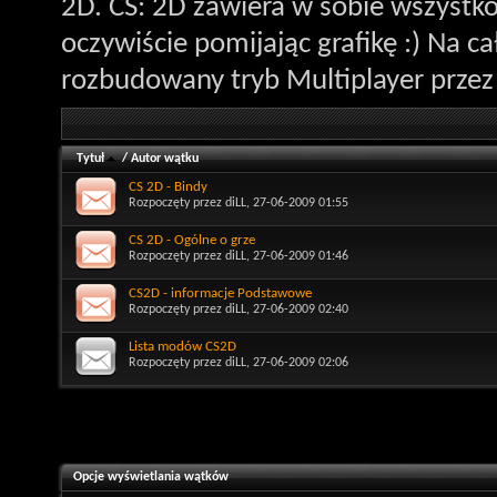
2D. CS: 2D zawiera w sobie wszystk
oczywiście pomijając grafikę :) Na c
rozbudowany tryb Multiplayer przez 
Tytuł
/
Autor wątku
CS 2D - Bindy
Rozpoczęty przez
diLL
, 27-06-2009 01:55
CS 2D - Ogólne o grze
Rozpoczęty przez
diLL
, 27-06-2009 01:46
CS2D - informacje Podstawowe
Rozpoczęty przez
diLL
, 27-06-2009 02:40
Lista modów CS2D
Rozpoczęty przez
diLL
, 27-06-2009 02:06
Opcje wyświetlania wątków