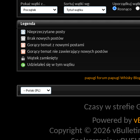
Pokaż wątki z...
Sortuj wątki wg:
Uporządkuj wątk
Rosnąco
Legenda
Nieprzeczytane posty
Brak nowych postów
Gorący temat z nowymi postami
Gorący temat nie zawierający nowych postów
Wątek zamknięty
Udzielałeś się w tym wątku
papugi
forum papugi
Whisky
Blo
Czasy w strefie 
Powered by
v
Copyright © 2026 vBulletin 