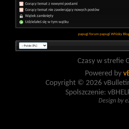
Gorący temat z nowymi postami
Gorący temat nie zawierający nowych postów
Wątek zamknięty
Udzielałeś się w tym wątku
papugi
forum papugi
Whisky
Blo
Czasy w strefie 
Powered by
v
Copyright © 2026 vBulletin 
Spolszczenie: vBHELP
Design by 