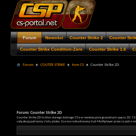
Forum
Nowości
Counter Strike 2
Counter Stri
Counter Strike Condition-Zero
Counter Strike 1.6
C
Forum
COUTER STRIKE
Inne CS
Counter Strike 2D
Forum:
Counter Strike 2D
Counter Strike 2D to klon starego dobrego CS'a w rewelacyjnie grywalnym ujęciu 2D. CS:
całą akcję patrzymy z lotu ptaka. Gra ma rozbudowany tryb Multiplayer przez co jest o w