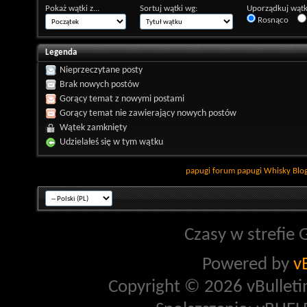
Pokaż wątki z...
Sortuj wątki wg:
Uporządkuj wątk
Rosnąco
Legenda
Nieprzeczytane posty
Brak nowych postów
Gorący temat z nowymi postami
Gorący temat nie zawierający nowych postów
Wątek zamknięty
Udzielałeś się w tym wątku
papugi
forum papugi
Whisky
Blo
Czasy w strefie 
Powered by
v
Copyright © 2026 vBulletin 