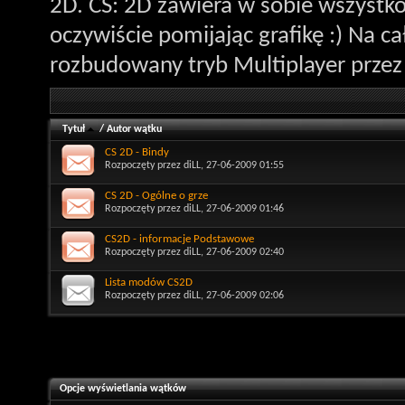
2D. CS: 2D zawiera w sobie wszystk
oczywiście pomijając grafikę :) Na c
rozbudowany tryb Multiplayer przez 
Tytuł
/
Autor wątku
CS 2D - Bindy
Rozpoczęty przez
diLL
, 27-06-2009 01:55
CS 2D - Ogólne o grze
Rozpoczęty przez
diLL
, 27-06-2009 01:46
CS2D - informacje Podstawowe
Rozpoczęty przez
diLL
, 27-06-2009 02:40
Lista modów CS2D
Rozpoczęty przez
diLL
, 27-06-2009 02:06
Opcje wyświetlania wątków