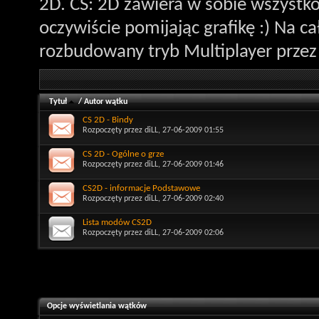
2D. CS: 2D zawiera w sobie wszystk
oczywiście pomijając grafikę :) Na c
rozbudowany tryb Multiplayer przez 
Tytuł
/
Autor wątku
CS 2D - Bindy
Rozpoczęty przez
diLL
, 27-06-2009 01:55
CS 2D - Ogólne o grze
Rozpoczęty przez
diLL
, 27-06-2009 01:46
CS2D - informacje Podstawowe
Rozpoczęty przez
diLL
, 27-06-2009 02:40
Lista modów CS2D
Rozpoczęty przez
diLL
, 27-06-2009 02:06
Opcje wyświetlania wątków