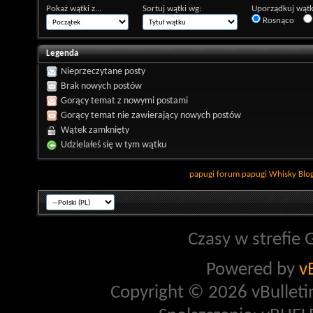
Pokaż wątki z...
Sortuj wątki wg:
Uporządkuj wątk
Rosnąco
Legenda
Nieprzeczytane posty
Brak nowych postów
Gorący temat z nowymi postami
Gorący temat nie zawierający nowych postów
Wątek zamknięty
Udzielałeś się w tym wątku
papugi
forum papugi
Whisky
Blo
Czasy w strefie 
Powered by
v
Copyright © 2026 vBulletin 