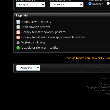
Rosnąco
Legenda
Nieprzeczytane posty
Brak nowych postów
Gorący temat z nowymi postami
Gorący temat nie zawierający nowych postów
Wątek zamknięty
Udzielałeś się w tym wątku
papugi
forum papugi
Whisky
Blo
Czasy w st
Powered
Copyright © 2026 vBul
Spolszczenie: v
Desi