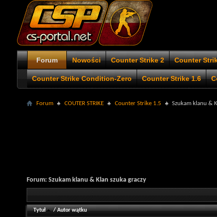
Forum
Nowości
Counter Strike 2
Counter Stri
Counter Strike Condition-Zero
Counter Strike 1.6
C
Forum
COUTER STRIKE
Counter Strike 1.5
Szukam klanu & K
Forum:
Szukam klanu & Klan szuka graczy
Tytuł
/
Autor wątku