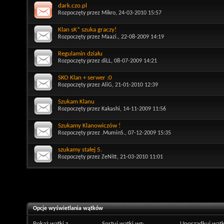
dark.czo.pl
Rozpoczęty przez
Mikro
, 24-03-2010 15:57
Klan sK* szuka graczy!
Rozpoczęty przez
Maazi.
, 22-08-2009 14:19
Regulamin działu
Rozpoczęty przez
diLL
, 08-07-2009 14:21
SKO Klan + serwer :0
Rozpoczęty przez
AliG
, 21-01-2010 12:39
Szukam Klanu
Rozpoczęty przez
Kakashi
, 14-11-2009 11:56
Szukamy Klanowiczów !
Rozpoczęty przez
.MuminS.
, 07-12-2009 15:35
szukamy stałej 5.
Rozpoczęty przez
ZeNitt
, 21-03-2010 11:01
Opcje wyświetlania wątków
Pokaż wątki z...
Sortuj wątki wg:
Uporządkuj wątk