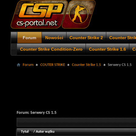
Forum
Nowości
Counter Strike 2
Counter Stri
Counter Strike Condition-Zero
Counter Strike 1.6
C
Forum
COUTER STRIKE
Counter Strike 1.5
Serwery CS 1.5
Forum:
Serwery CS 1.5
Tytuł
/
Autor wątku