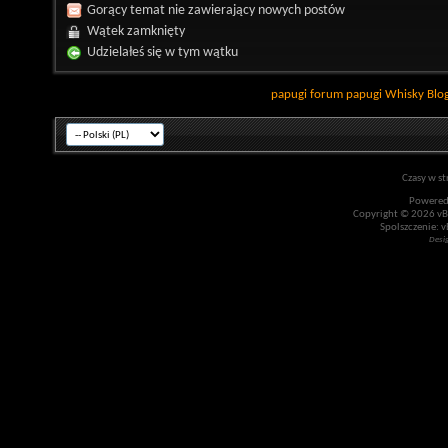
Gorący temat nie zawierający nowych postów
Wątek zamknięty
Udzielałeś się w tym wątku
papugi
forum papugi
Whisky
Blo
Czasy w st
Powered
Copyright © 2026 vBul
Spolszczenie: v
Desi