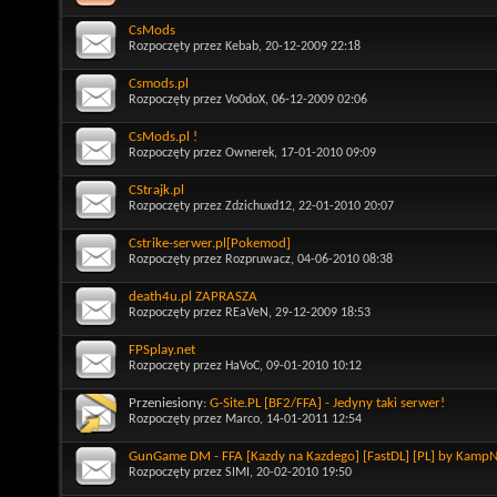
CsMods
Rozpoczęty przez
Kebab
, 20-12-2009 22:18
Csmods.pl
Rozpoczęty przez
Vo0doX
, 06-12-2009 02:06
CsMods.pl !
Rozpoczęty przez
Ownerek
, 17-01-2010 09:09
CStrajk.pl
Rozpoczęty przez
Zdzichuxd12
, 22-01-2010 20:07
Cstrike-serwer.pl[Pokemod]
Rozpoczęty przez
Rozpruwacz
, 04-06-2010 08:38
death4u.pl ZAPRASZA
Rozpoczęty przez
REaVeN
, 29-12-2009 18:53
FPSplay.net
Rozpoczęty przez
HaVoC
, 09-01-2010 10:12
Przeniesiony:
G-Site.PL [BF2/FFA] - Jedyny taki serwer!
Rozpoczęty przez
Marco
, 14-01-2011 12:54
GunGame DM - FFA [Kazdy na Kazdego] [FastDL] [PL] by Kamp
Rozpoczęty przez
SIMI
, 20-02-2010 19:50