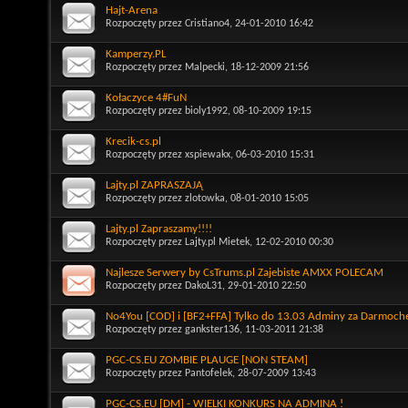
Hajt-Arena
Rozpoczęty przez
Cristiano4
, 24-01-2010 16:42
Kamperzy.PL
Rozpoczęty przez
Malpecki
, 18-12-2009 21:56
Kołaczyce 4#FuN
Rozpoczęty przez
bioly1992
, 08-10-2009 19:15
Krecik-cs.pl
Rozpoczęty przez
xspiewakx
, 06-03-2010 15:31
Lajty.pl ZAPRASZAJĄ
Rozpoczęty przez
zlotowka
, 08-01-2010 15:05
Lajty.pl Zapraszamy!!!!
Rozpoczęty przez
Lajty.pl Mietek
, 12-02-2010 00:30
Najlesze Serwery by CsTrums.pl Zajebiste AMXX POLECAM
Rozpoczęty przez
DakoL31
, 29-01-2010 22:50
No4You [COD] i [BF2+FFA] Tylko do 13.03 Adminy za Darmoch
Rozpoczęty przez
gankster136
, 11-03-2011 21:38
PGC-CS.EU ZOMBIE PLAUGE [NON STEAM]
Rozpoczęty przez
Pantofelek
, 28-07-2009 13:43
PGC-CS.EU [DM] - WIELKI KONKURS NA ADMINA !