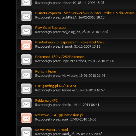
Rozpoczęty przez
lebshot10
, 05-11-2009 18:28
Planeta-eSportu - Sieć Serwerów Counter-Strike 1.6 dla Wszys
Rozpoczęty przez
techPIZZA
, 16-02-2010 18:13
Play-Cs.pl Zaprasza
Rozpoczęty przez
robjje ogjjen
, 28-01-2010 19:36
PlayNetwork.pl Zapraszam ! PokeMod NS/S
Rozpoczęty przez
Bizmut
, 31-12-2009 13:13
Pokemod 180lvl/252Pokemon
Rozpoczęty przez
Pepe Pan Dzioba
, 25-05-2010 21:00
Polisch Team
Rozpoczęty przez
MaMrotek
, 19-01-2010 21:44
PTB-gaming.pl NS/STEAM
Rozpoczęty przez
ToskaFke?
, 09-02-2010 18:57
Reklama uKFC
Rozpoczęty przez
dorekx
, 14-11-2011 06:41
Rzeszow [FFA] @HostVision.pl
Rozpoczęty przez
zonk
, 17-03-2010 16:06
server warcraft mod
Rozpoczęty przez
karol_96
, 25-09-2009 20:48