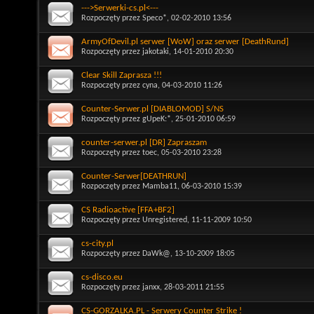
--->Serwerki-cs.pl<---
Rozpoczęty przez
Speco*
, 02-02-2010 13:56
ArmyOfDevil.pl serwer [WoW] oraz serwer [DeathRund]
Rozpoczęty przez
jakotaki
, 14-01-2010 20:30
Clear Skill Zaprasza !!!
Rozpoczęty przez
cyna
, 04-03-2010 11:26
Counter-Serwer.pl [DIABLOMOD] S/NS
Rozpoczęty przez
gUpeK:*
, 25-01-2010 06:59
counter-serwer.pl [DR] Zapraszam
Rozpoczęty przez
toec
, 05-03-2010 23:28
Counter-Serwer[DEATHRUN]
Rozpoczęty przez
Mamba11
, 06-03-2010 15:39
CS Radioactive [FFA+BF2]
Rozpoczęty przez
Unregistered
, 11-11-2009 10:50
cs-city.pl
Rozpoczęty przez
DaWk@
, 13-10-2009 18:05
cs-disco.eu
Rozpoczęty przez
janxx
, 28-03-2011 21:55
CS-GORZALKA.PL - Serwery Counter Strike !