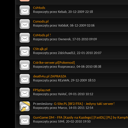
CsMods
Rozpoczęty przez
Kebab
, 20-12-2009 22:18
Csmods.pl
Rozpoczęty przez
Vo0doX
, 06-12-2009 02:06
CsMods.pl !
Rozpoczęty przez
Ownerek
, 17-01-2010 09:09
CStrajk.pl
Rozpoczęty przez
Zdzichuxd12
, 22-01-2010 20:07
Cstrike-serwer.pl[Pokemod]
Rozpoczęty przez
Rozpruwacz
, 04-06-2010 08:38
death4u.pl ZAPRASZA
Rozpoczęty przez
REaVeN
, 29-12-2009 18:53
FPSplay.net
Rozpoczęty przez
HaVoC
, 09-01-2010 10:12
Przeniesiony:
G-Site.PL [BF2/FFA] - Jedyny taki serwer!
Rozpoczęty przez
Marco
, 14-01-2011 12:54
GunGame DM - FFA [Kazdy na Kazdego] [FastDL] [PL] by Kamp
Rozpoczęty przez
SIMI
, 20-02-2010 19:50