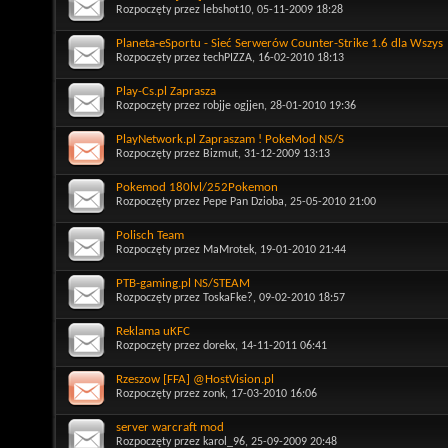
Rozpoczęty przez
lebshot10
, 05-11-2009 18:28
Planeta-eSportu - Sieć Serwerów Counter-Strike 1.6 dla Wszys
Rozpoczęty przez
techPIZZA
, 16-02-2010 18:13
Play-Cs.pl Zaprasza
Rozpoczęty przez
robjje ogjjen
, 28-01-2010 19:36
PlayNetwork.pl Zapraszam ! PokeMod NS/S
Rozpoczęty przez
Bizmut
, 31-12-2009 13:13
Pokemod 180lvl/252Pokemon
Rozpoczęty przez
Pepe Pan Dzioba
, 25-05-2010 21:00
Polisch Team
Rozpoczęty przez
MaMrotek
, 19-01-2010 21:44
PTB-gaming.pl NS/STEAM
Rozpoczęty przez
ToskaFke?
, 09-02-2010 18:57
Reklama uKFC
Rozpoczęty przez
dorekx
, 14-11-2011 06:41
Rzeszow [FFA] @HostVision.pl
Rozpoczęty przez
zonk
, 17-03-2010 16:06
server warcraft mod
Rozpoczęty przez
karol_96
, 25-09-2009 20:48