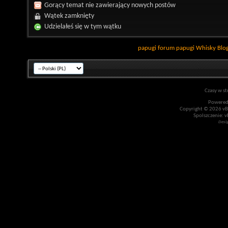
Gorący temat nie zawierający nowych postów
Wątek zamknięty
Udzielałeś się w tym wątku
papugi
forum papugi
Whisky
Blo
Czasy w st
Powered
Copyright © 2026 vBul
Spolszczenie: v
Desi