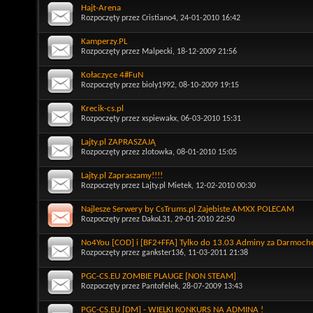
Hajt-Arena
Rozpoczęty przez
Cristiano4
, 24-01-2010 16:42
Kamperzy.PL
Rozpoczęty przez
Malpecki
, 18-12-2009 21:56
Kołaczyce 4#FuN
Rozpoczęty przez
bioly1992
, 08-10-2009 19:15
Krecik-cs.pl
Rozpoczęty przez
xspiewakx
, 06-03-2010 15:31
Lajty.pl ZAPRASZAJĄ
Rozpoczęty przez
zlotowka
, 08-01-2010 15:05
Lajty.pl Zapraszamy!!!!
Rozpoczęty przez
Lajty.pl Mietek
, 12-02-2010 00:30
Najlesze Serwery by CsTrums.pl Zajebiste AMXX POLECAM
Rozpoczęty przez
DakoL31
, 29-01-2010 22:50
No4You [COD] i [BF2+FFA] Tylko do 13.03 Adminy za Darmoch
Rozpoczęty przez
gankster136
, 11-03-2011 21:38
PGC-CS.EU ZOMBIE PLAUGE [NON STEAM]
Rozpoczęty przez
Pantofelek
, 28-07-2009 13:43
PGC-CS.EU [DM] - WIELKI KONKURS NA ADMINA !