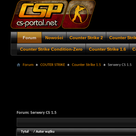
Forum
Nowości
Counter Strike 2
Counter Stri
Counter Strike Condition-Zero
Counter Strike 1.6
C
Forum
COUTER STRIKE
Counter Strike 1.5
Serwery CS 1.5
Forum:
Serwery CS 1.5
Tytuł
/
Autor wątku