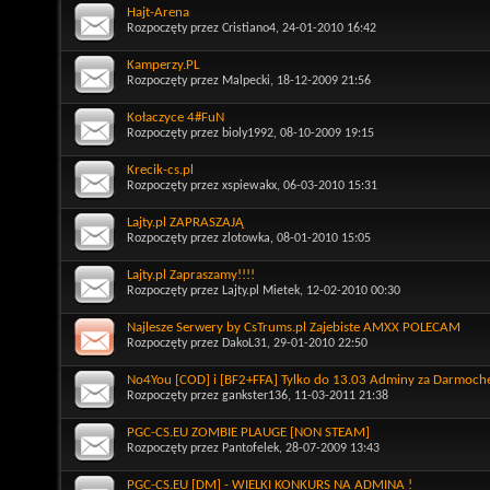
Hajt-Arena
Rozpoczęty przez
Cristiano4
, 24-01-2010 16:42
Kamperzy.PL
Rozpoczęty przez
Malpecki
, 18-12-2009 21:56
Kołaczyce 4#FuN
Rozpoczęty przez
bioly1992
, 08-10-2009 19:15
Krecik-cs.pl
Rozpoczęty przez
xspiewakx
, 06-03-2010 15:31
Lajty.pl ZAPRASZAJĄ
Rozpoczęty przez
zlotowka
, 08-01-2010 15:05
Lajty.pl Zapraszamy!!!!
Rozpoczęty przez
Lajty.pl Mietek
, 12-02-2010 00:30
Najlesze Serwery by CsTrums.pl Zajebiste AMXX POLECAM
Rozpoczęty przez
DakoL31
, 29-01-2010 22:50
No4You [COD] i [BF2+FFA] Tylko do 13.03 Adminy za Darmoch
Rozpoczęty przez
gankster136
, 11-03-2011 21:38
PGC-CS.EU ZOMBIE PLAUGE [NON STEAM]
Rozpoczęty przez
Pantofelek
, 28-07-2009 13:43
PGC-CS.EU [DM] - WIELKI KONKURS NA ADMINA !