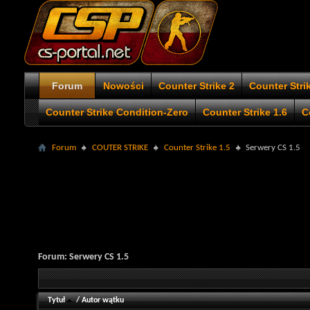
Forum
Nowości
Counter Strike 2
Counter Stri
Counter Strike Condition-Zero
Counter Strike 1.6
C
Forum
COUTER STRIKE
Counter Strike 1.5
Serwery CS 1.5
Forum:
Serwery CS 1.5
Tytuł
/
Autor wątku