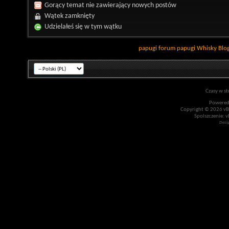
Gorący temat nie zawierający nowych postów
Wątek zamknięty
Udzielałeś się w tym wątku
papugi
forum papugi
Whisky
Blo
Czasy w st
Powered
Copyright © 2026 vBul
Spolszczenie: v
Desi