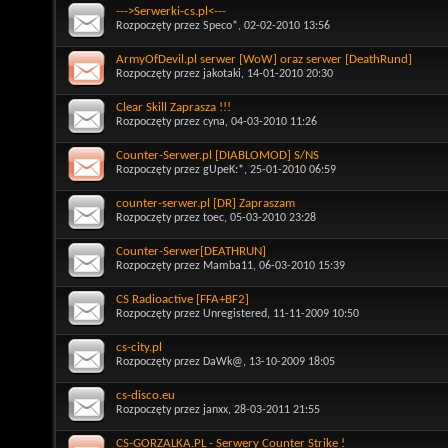
--->Serwerki-cs.pl<---
Rozpoczęty przez
Speco*
, 02-02-2010 13:56
ArmyOfDevil.pl serwer [WoW] oraz serwer [DeathRund]
Rozpoczęty przez
jakotaki
, 14-01-2010 20:30
Clear Skill Zaprasza !!!
Rozpoczęty przez
cyna
, 04-03-2010 11:26
Counter-Serwer.pl [DIABLOMOD] S/NS
Rozpoczęty przez
gUpeK:*
, 25-01-2010 06:59
counter-serwer.pl [DR] Zapraszam
Rozpoczęty przez
toec
, 05-03-2010 23:28
Counter-Serwer[DEATHRUN]
Rozpoczęty przez
Mamba11
, 06-03-2010 15:39
CS Radioactive [FFA+BF2]
Rozpoczęty przez
Unregistered
, 11-11-2009 10:50
cs-city.pl
Rozpoczęty przez
DaWk@
, 13-10-2009 18:05
cs-disco.eu
Rozpoczęty przez
janxx
, 28-03-2011 21:55
CS-GORZALKA.PL - Serwery Counter Strike !