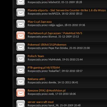
Rozpoczęty przez
lebshot10
, 05-11-2009 18:28
Planeta-eSportu - Sieć Serwerów Counter-Strike 1.6 dla Wszys
Rozpoczęty przez
techPIZZA
, 16-02-2010 18:13
Play-Cs.pl Zaprasza
Rozpoczęty przez
robjje ogjjen
, 28-01-2010 19:36
PlayNetwork.pl Zapraszam ! PokeMod NS/S
Rozpoczęty przez
Bizmut
, 31-12-2009 13:13
Pokemod 180lvl/252Pokemon
Rozpoczęty przez
Pepe Pan Dzioba
, 25-05-2010 21:00
Polisch Team
Rozpoczęty przez
MaMrotek
, 19-01-2010 21:44
PTB-gaming.pl NS/STEAM
Rozpoczęty przez
ToskaFke?
, 09-02-2010 18:57
Reklama uKFC
Rozpoczęty przez
dorekx
, 14-11-2011 06:41
Rzeszow [FFA] @HostVision.pl
Rozpoczęty przez
zonk
, 17-03-2010 16:06
server warcraft mod
Rozpoczęty przez
karol_96
, 25-09-2009 20:48