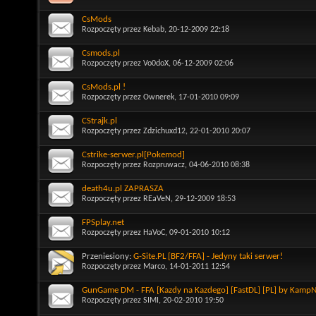
CsMods
Rozpoczęty przez
Kebab
, 20-12-2009 22:18
Csmods.pl
Rozpoczęty przez
Vo0doX
, 06-12-2009 02:06
CsMods.pl !
Rozpoczęty przez
Ownerek
, 17-01-2010 09:09
CStrajk.pl
Rozpoczęty przez
Zdzichuxd12
, 22-01-2010 20:07
Cstrike-serwer.pl[Pokemod]
Rozpoczęty przez
Rozpruwacz
, 04-06-2010 08:38
death4u.pl ZAPRASZA
Rozpoczęty przez
REaVeN
, 29-12-2009 18:53
FPSplay.net
Rozpoczęty przez
HaVoC
, 09-01-2010 10:12
Przeniesiony:
G-Site.PL [BF2/FFA] - Jedyny taki serwer!
Rozpoczęty przez
Marco
, 14-01-2011 12:54
GunGame DM - FFA [Kazdy na Kazdego] [FastDL] [PL] by Kamp
Rozpoczęty przez
SIMI
, 20-02-2010 19:50