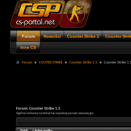
Forum
Nowości
Counter Strike 2
Counter Stri
Inne CS
Forum
COUTER STRIKE
Counter Strike 1.5
Counter Strike 1.
Forum:
Counter Strike 1.5
Ogólne rozmowy na temat tej wypaśnej ponad czasowej gry.
Tytuł
/
Autor wątku