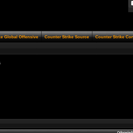
ke Global Offensive
Counter Strike Source
Counter Strike Co
5
Odpowiedz