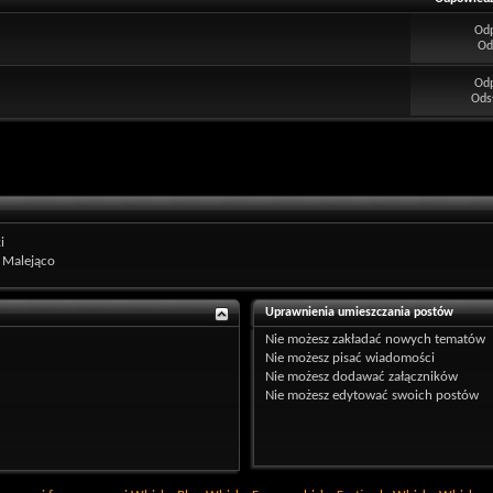
Od
Od
Od
Ods
i
Malejąco
Uprawnienia umieszczania postów
Nie możesz
zakładać nowych tematów
Nie możesz
pisać wiadomości
Nie możesz
dodawać załączników
Nie możesz
edytować swoich postów