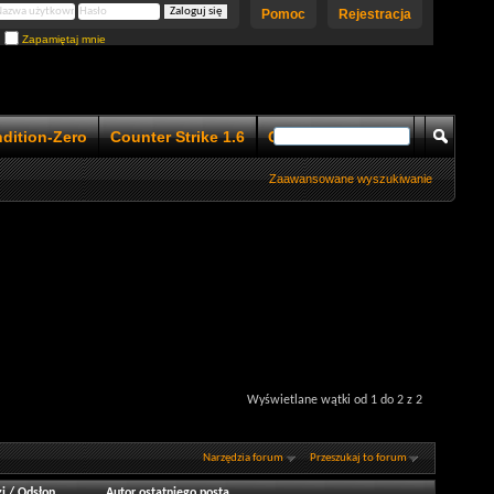
Pomoc
Rejestracja
Zapamiętaj mnie
ndition-Zero
Counter Strike 1.6
Counter Strike 1.5
Zaawansowane wyszukiwanie
Wyświetlane wątki od 1 do 2 z 2
Narzędzia forum
Przeszukaj to forum
i
/
Odsłon
Autor ostatniego posta