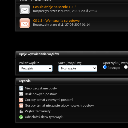
Cos sie dzieje na scenie 1.5!!
Rozpoczęty przez
PinDzerS
, 23-01-2008 23:13
CS 1.5 - Wymagania sprzętowe
Rozpoczęty przez
diLL
, 27-06-2009 01:14
Opcje wyświetlania wątków
Pokaż wątki z...
Sortuj wątki wg:
Uporządkuj wątk
Rosnąco
Legenda
Nieprzeczytane posty
Brak nowych postów
Gorący temat z nowymi postami
Gorący temat nie zawierający nowych postów
Wątek zamknięty
Udzielałeś się w tym wątku