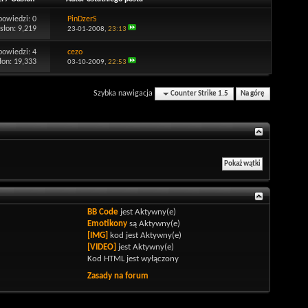
powiedzi:
0
PinDzerS
słon: 9,219
23-01-2008,
23:13
powiedzi:
4
cezo
łon: 19,333
03-10-2009,
22:53
Szybka nawigacja
Counter Strike 1.5
Na górę
BB Code
jest
Aktywny(e)
Emotikony
są
Aktywny(e)
[IMG]
kod jest
Aktywny(e)
[VIDEO]
jest
Aktywny(e)
Kod HTML jest
wyłączony
Zasady na forum