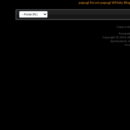
papugi
forum papugi
Whisky
Blo
Czasy w st
Powered
Copyright © 2026 vBul
Spolszczenie: v
Desi