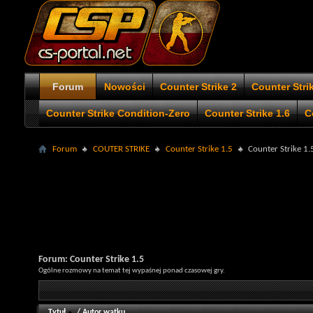
Forum
Nowości
Counter Strike 2
Counter Stri
Counter Strike Condition-Zero
Counter Strike 1.6
C
Forum
COUTER STRIKE
Counter Strike 1.5
Counter Strike 1.
Forum:
Counter Strike 1.5
Ogólne rozmowy na temat tej wypaśnej ponad czasowej gry.
Tytuł
/
Autor wątku