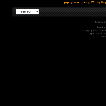
papugi
forum papugi
Whisky
Blo
Czasy w st
Powered
Copyright © 2026 vBul
Spolszczenie: v
Desi