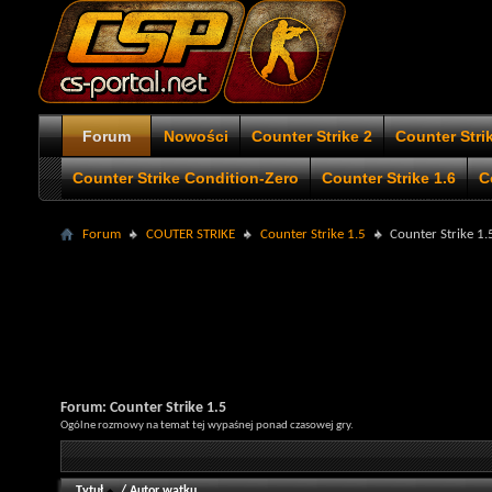
Forum
Nowości
Counter Strike 2
Counter Stri
Counter Strike Condition-Zero
Counter Strike 1.6
C
Forum
COUTER STRIKE
Counter Strike 1.5
Counter Strike 1.
Forum:
Counter Strike 1.5
Ogólne rozmowy na temat tej wypaśnej ponad czasowej gry.
Tytuł
/
Autor wątku