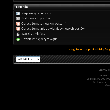
Legenda
Nieprzeczytane posty
Brak nowych postów
Gorący temat z nowymi postami
Gorący temat nie zawierający nowych postów
Wątek zamknięty
Udzielałeś się w tym wątku
papugi
forum papugi
Whisky
Blo
Czasy w st
Powered
Copyright © 2026 vBul
Spolszczenie: v
Desi