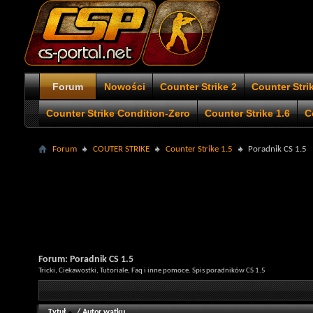
Forum
Nowości
Counter Strike 2
Counter Stri
Counter Strike Condition-Zero
Counter Strike 1.6
C
Forum
COUTER STRIKE
Counter Strike 1.5
Poradnik CS 1.5
Forum:
Poradnik CS 1.5
Tricki, Ciekawostki, Tutoriale, Faq i inne pomoce. Spis poradników CS 1.5
Tytuł
/
Autor wątku