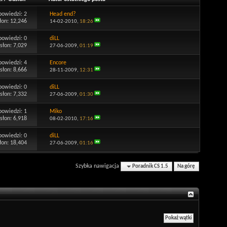
powiedzi:
2
Head end?
łon: 12,246
14-02-2010,
18:26
powiedzi:
0
diLL
słon: 7,029
27-06-2009,
01:19
powiedzi:
4
Encore
słon: 8,666
28-11-2009,
12:31
powiedzi:
0
diLL
słon: 7,332
27-06-2009,
01:30
powiedzi:
1
Miko
słon: 6,918
08-02-2010,
17:16
powiedzi:
0
diLL
łon: 18,404
27-06-2009,
01:16
Szybka nawigacja
Poradnik CS 1.5
Na górę