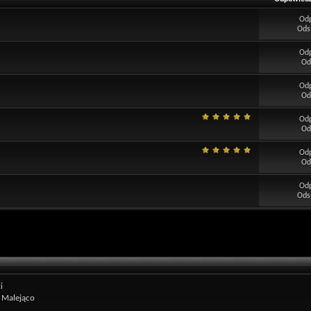
Od
Ods
Od
Od
Od
Od
Od
Od
Od
Od
Od
Ods
i
Malejąco