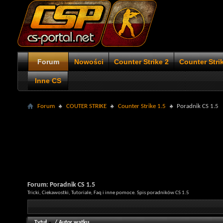
Forum
Nowości
Counter Strike 2
Counter Stri
Inne CS
Forum
COUTER STRIKE
Counter Strike 1.5
Poradnik CS 1.5
Forum:
Poradnik CS 1.5
Tricki, Ciekawostki, Tutoriale, Faq i inne pomoce. Spis poradników CS 1.5
Tytuł
/
Autor wątku