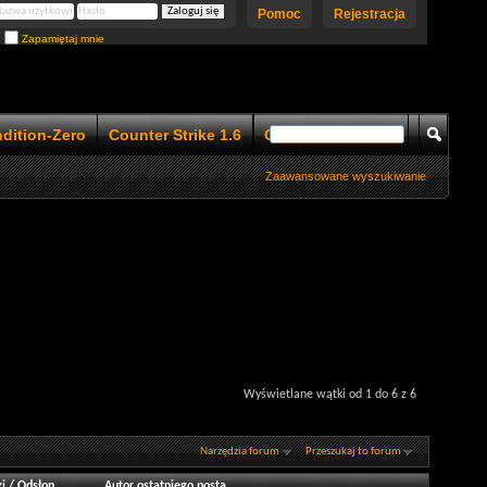
Pomoc
Rejestracja
Zapamiętaj mnie
ndition-Zero
Counter Strike 1.6
Counter Strike 1.5
Zaawansowane wyszukiwanie
Wyświetlane wątki od 1 do 6 z 6
Narzędzia forum
Przeszukaj to forum
i
/
Odsłon
Autor ostatniego posta