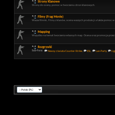
Strony Klanowe
Strony do oceny, pomoc w tworzeniu stron klanowych.
Filmy (Frag Movie)
Wasze filmiki, Filmy z klanów, ocena waszych produkcji a także pomoc w
Mapping
Wszystko na temat tworzenia własnych map. Ocena oraz promocja prze
Rozgrywki
Sub-Fora:
Newsy z świata Counter-Strike
,
ESL
,
Lan-Party
,
Lig