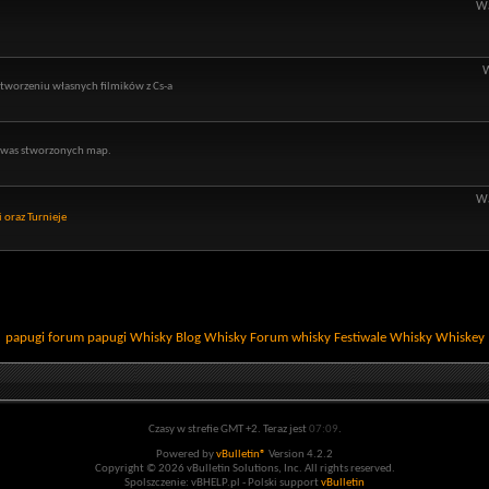
Wą
 tworzeniu własnych filmików z Cs-a
z was stworzonych map.
Wą
i oraz Turnieje
papugi
forum papugi
Whisky
Blog Whisky
Forum whisky
Festiwale Whisky
Whiskey
Czasy w strefie GMT +2. Teraz jest
07:09
.
Powered by
vBulletin®
Version 4.2.2
Copyright © 2026 vBulletin Solutions, Inc. All rights reserved.
Spolszczenie: vBHELP.pl - Polski support
vBulletin