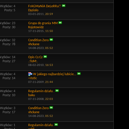
Wątków: 4
FrAGMaNiA DeLeRRa!!
Posty: 5
Dyziolo
03-01-2011,
20:59
Wątków: 23
Grupa do grania MM
Posty: 30
Kojotowidz
17-11-2015,
11:50
Wątków: 32
Condition Zero
Posty: 78
vhckane
14-08-2023,
05:52
Wątków: 14
Opis Cs:Cz
Posty: 27
.:ToM:.
08-02-2010,
16:53
Wątków: 4
W jakiego najbardziej lubicie...
Posty: 14
~rIstic
07-11-2009,
21:44
Wątków: 4
Regulamin działu .
Posty: 10
baku
07-11-2008,
22:03
Wątków: 3
Condition Zero
Posty: 17
vhckane
14-08-2023,
05:52
Wątków: 1
Regulamin działu.