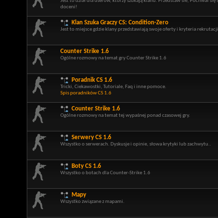
Jest to dział dla userów, którzy szukają klanu. Przedstaw sie, Pochwal si
doceni!
Klan Szuka Graczy CS: Condition-Zero
Jest to miejsce gdzie klany przedstawiają swoje oferty i kryteria rekrutacji
Counter Strike 1.6
Ogólne rozmowy na temat gry Counter Strike 1.6
Poradnik CS 1.6
Tricki, Ciekawostki, Tutoriale, Faq i inne pomoce.
Spis poradników CS 1.6
Counter Strike 1.6
Ogólne rozmowy na temat tej wypaśnej ponad czasowej gry.
Serwery CS 1.6
Wszystko o serwerach. Dyskusje i opinie, słowa krytyki lub zachwytu..
Boty CS 1.6
Wszystko o botach dla Counter-Strike 1.6
Mapy
Wszystko związane z mapami.