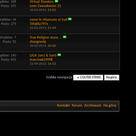
tków: 168
Virtual Shooters
Posty: 291
Leon Zawodowiec 21
10-03-2014,
23:03
Wątków: 34
come le chiamano al Sud
Posty: 279
Tvfq66z797x
26-02-2013,
21:44
Wątków: 7
True Religion Jeans ...
Posty: 32
zhangnmkj
30-03-2013,
10:06
tków: 140
LIGA 1on1 & 5on5
Posty: 431
marcinek19998
22-09-2012,
16:52
Szybka nawigacja
COUTER STRIKE
Na górę
Kontakt
forum
Archiwum
Na górę