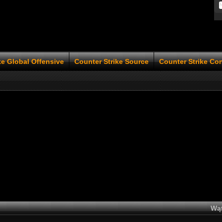
ke Global Offensive
Counter Strike Source
Counter Strike Co
Wąt