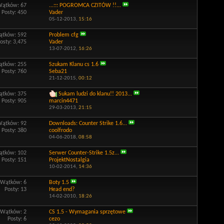
Wątków: 67
...::: POGROMCA CZITÓW !!...
Posty: 450
Vader
05-12-2013,
15:16
tków: 592
Problem cfg
osty: 3,475
Vader
13-07-2012,
16:26
tków: 255
Szukam Klanu cs 1.6
Posty: 760
Seba21
21-12-2015,
00:12
tków: 375
Sukam ludzi do klanu!! 2013...
Posty: 905
marcin4471
29-03-2013,
21:15
Wątków: 92
Downloads: Counter Strike 1.6...
Posty: 380
coolfrodo
04-06-2018,
08:58
tków: 102
Serwer Counter-Strike 1.5z...
Posty: 151
ProjektNostalgia
10-02-2014,
14:36
Wątków: 6
Boty 1.5
Posty: 13
Head end?
14-02-2010,
18:26
Wątków: 2
CS 1.5 - Wymagania sprzętowe
Posty: 6
cezo