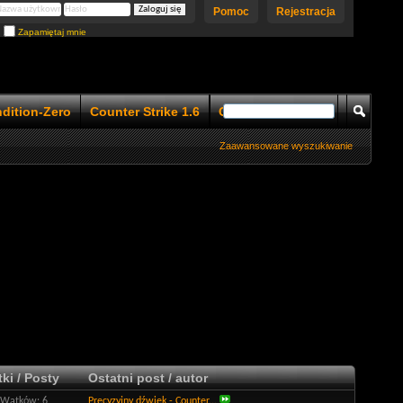
Pomoc
Rejestracja
Zapamiętaj mnie
ndition-Zero
Counter Strike 1.6
Counter Strike 1.5
Zaawansowane wyszukiwanie
ki / Posty
Ostatni post / autor
Wątków: 6
Precyzyjny dźwięk - Counter...