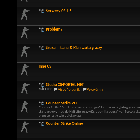
Serwery CS 1.5
Problemy
Szukam klanu & Klan szuka graczy
Inne CS
Studio CS-PORTAL.NET
Sub-Fora:
Video Poradniki
,
Wytwórnia
Counter Strike 2D
Counter Strike 2D to klon starego dobrego CS'a w rewelacyjnie grywalny
standardowy mod do Half Life, oczywiście pomijając grafikę :) Na całą a
przez co jest o wiele ciekawsza.
Counter Strike Online