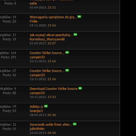
Posty: 6
ex0n
02-04-2023,
21:11
Wątków: 19
Wymagania sprzętowe do gry...
Posty: 22
Finke
19-11-2020,
13:56
Wątków: 17
Jak usunąć ekran powitalny...
Posty: 19
Korneliusz_Warszawski
01-03-2017,
22:07
tków: 154
Counter Strike Source...
Posty: 291
camper23
23-11-2015,
21:56
Wątków: 27
Counter Strike Source...
Posty: 42
camper23
23-11-2015,
21:56
Wątków: 9
Download Counter Strike Source
Posty: 66
camper23
10-11-2015,
17:23
Wątków: 79
Adidas js
Posty: 93
lanerjw1
28-02-2013,
01:36
Wątków: 12
Swarovski aside from alter...
Posty: 55
julin9i44n
23-03-2013,
04:50