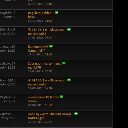
Posty: 1
add!.
09-11-2008,
12:07
Wątków: 6
Regulamin działu .
Posty: 9
baku
08-11-2008,
11:59
ków: 6,498
🎯 FFA CS 1.6 – Klasyczna...
sty: 15,712
macetaw663
14-03-2025,
09:34
tków: 180
Komendy AMX
osty: 1,280
Gargamel^^
13-11-2016,
23:42
Wątków: 59
Zapraszam na cs-magic
osty: 1,251
malik378
22-01-2014,
10:53
ków: 4,813
🎯 FFA CS 1.6 – Klasyczna...
osty: 6,558
macetaw663
14-03-2025,
09:34
Wątków: 9
Zwiekszanie IQ botow
Posty: 99
JesIon
01-08-2010,
15:41
Wątków: 55
Jakie są wasze ulubiona mapki...
Posty: 553
DARKAngell
27-12-2013,
23:43