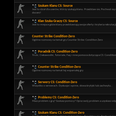
Szukam Klanu CS: Source
Jest to dział dla userów, którzy szukają klanu. Przedstaw sie, Pochwal si
doceni!
Klan Szuka Graczy CS: Source
Jest to miejsce gdzie klany przedstawiają swoje oferty i kryteria rekrutacji
Counter Strike Condition-Zero
Ogólne rozmowy na temat gry Counter Strike: Condition Zero
Poradnik CS: Condition-Zero
Tricki, Ciekawostki, Tutoriale, Faq i inne pomoce dotyczące CS: Conditio
Counter Strike Condition-Zero
Ogólne rozmowy na temat tej wspaniałej gry
Serwery CS: Condition-Zero
Wszystko o serwerach. Dyskusje i opinie, słowa krytyki lub zachwytu..
Problemy CS: Condition-Zero
Masz problem z grą? Szukasz pomocy? Opisz swój problem a uzyskasz odp
Szukam Klanu CS: Condition-Zero