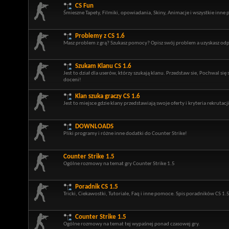
CS Fun
Śmieszne Tapety, Filmiki, opowiadania, Skiny, Animacje i wszystkie inne 
Problemy z CS 1.6
Masz problem z grą? Szukasz pomocy? Opisz swój problem a uzyskasz odp
Szukam Klanu CS 1.6
Jest to dział dla userów, którzy szukają klanu. Przedstaw sie, Pochwal si
doceni!
Klan szuka graczy CS 1.6
Jest to miejsce gdzie klany przedstawiają swoje oferty i kryteria rekrutacji
DOWNLOADS
Pliki programy i różne inne dodatki do Counter Strike!
Counter Strike 1.5
Ogólne rozmowy na temat gry Counter Strike 1.5
Poradnik CS 1.5
Tricki, Ciekawostki, Tutoriale, Faq i inne pomoce. Spis poradników CS 1.
Counter Strike 1.5
Ogólne rozmowy na temat tej wypaśnej ponad czasowej gry.