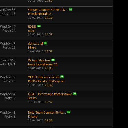
03-10-2009,
22:53
Wątków: 83
Serwer Counter-Strike 1.5z...
Posty: 106
ProjektNostalgia
10-02-2014,
14:36
Wątków: 4
KOSZ!
Posty: 14
uniq
01-02-2010,
16:25
Wątków: 7
dark.czo.pl
Posty: 12
Mikro
24-03-2010,
15:57
tków: 365
Virtual Shooters
osty: 1,071
Leon Zawodowiec 21
10-03-2014,
23:03
Wątków: 9
VIDEO Reklama forum
Posty: 25
PRO57AR aKa zbakanyLou
18-01-2011,
22:42
Wątków: 4
CS2D - informacje Podstawowe
Posty: 5
JesIon
13-10-2010,
10:49
Wątków: 3
Beta-Testy Counter Strike...
Posty: 8
Encore
30-04-2010,
21:20