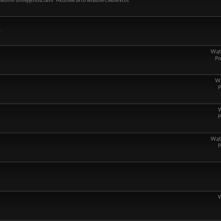
ę swoimi umiejętnościami. Możliwe że to właśnie Ciebie ktoś
.
Wąt
Po
Wą
P
P
Wąt
P