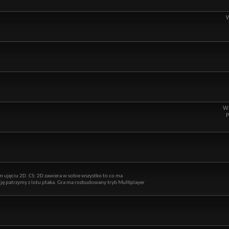
Wą
P
m ujęciu 2D. CS: 2D zawiera w sobie wszystko to co ma
kcję patrzymy z lotu ptaka. Gra ma rozbudowany tryb Multiplayer