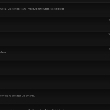
ę swoimi umiejętnościami. Możliwe że to właśnie Ciebie ktoś
.
n-Zero
owiedź na dręczące Cię pytanie.