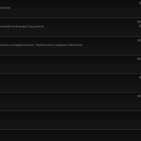
pierdoły
Wą
P
owiedź na dręczące Cię pytanie.
Wą
ę swoimi umiejętnościami. Możliwe że to właśnie Ciebie ktoś
Wą
.
Wą
5