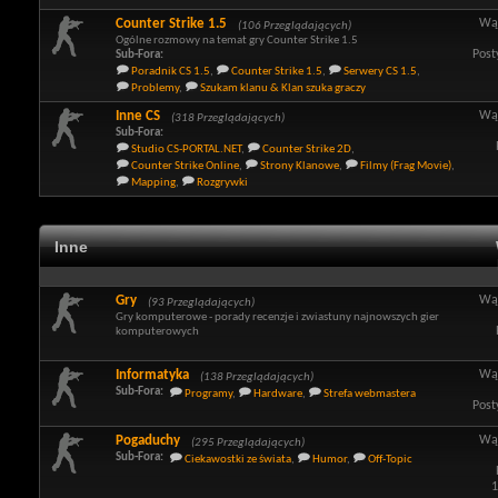
Counter Strike 1.5
Wą
(106 Przeglądających)
Ogólne rozmowy na temat gry Counter Strike 1.5
Post
Sub-Fora:
Poradnik CS 1.5
,
Counter Strike 1.5
,
Serwery CS 1.5
,
Problemy
,
Szukam klanu & Klan szuka graczy
Inne CS
Wą
(318 Przeglądających)
Sub-Fora:
Studio CS-PORTAL.NET
,
Counter Strike 2D
,
Counter Strike Online
,
Strony Klanowe
,
Filmy (Frag Movie)
,
Mapping
,
Rozgrywki
Inne
Gry
Wą
(93 Przeglądających)
Gry komputerowe - porady recenzje i zwiastuny najnowszych gier
komputerowych
Informatyka
Wą
(138 Przeglądających)
Sub-Fora:
Programy
,
Hardware
,
Strefa webmastera
Post
Pogaduchy
Wą
(295 Przeglądających)
Sub-Fora:
Ciekawostki ze świata
,
Humor
,
Off-Topic
1