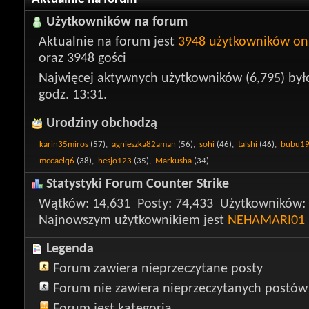
Użytkowników na forum
Aktualnie na forum jest
3948 użytkowników on
oraz 3948 gości
Najwięcej aktywnych użytkowników (6,795) był
godz. 13:31.
Urodziny obchodzą
karin35miros
(57),
agnieszka82aman
(56),
sohi
(46),
talshi
(46),
bubu1
mccaelq6
(38),
hesjo123
(35),
Markusha
(34)
Statystyki Forum Counter Strike
Wątków
14,631
Posty
74,433
Użytkowników
Najnowszym użytkownikiem jest
NEHAMARI01
Legenda
Forum zawiera nieprzeczytane posty
Forum nie zawiera nieprzeczytanych postów
Forum jest kategorią