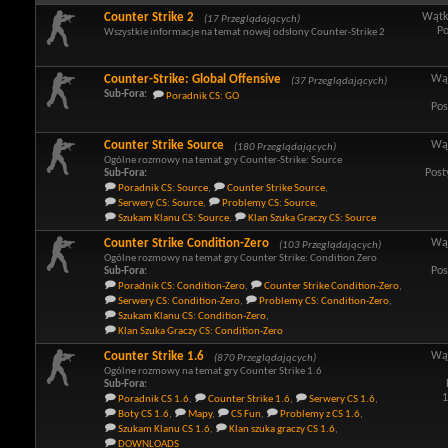
Counter Strike 2
Wątk
(17 Przeglądających)
Po
Wszystkie informacje na temat nowej odsłony Counter-Strike 2
Counter-Strike: Global Offensive
Wą
(37 Przeglądających)
Sub-Fora:
Poradnik CS: GO
Pos
Counter Strike Source
Wą
(180 Przeglądających)
Ogólne rozmowy na temat gry Counter-Strike: Source
Post
Sub-Fora:
Poradnik CS: Source
,
Counter Strike Source
,
Serwery CS: Source
,
Problemy CS: Source
,
Szukam Klanu CS: Source
,
Klan Szuka Graczy CS: Source
Counter Strike Condition-Zero
Wą
(103 Przeglądających)
Ogólne rozmowy na temat gry Counter Strike: Condition Zero
Pos
Sub-Fora:
Poradnik CS: Condition-Zero
,
Counter Strike Condition-Zero
,
Serwery CS: Condition-Zero
,
Problemy CS: Condition-Zero
,
Szukam Klanu CS: Condition-Zero
,
Klan Szuka Graczy CS: Condition-Zero
Counter Strike 1.6
Wą
(870 Przeglądających)
Ogólne rozmowy na temat gry Counter Strike 1.6
Sub-Fora:
1
Poradnik CS 1.6
,
Counter Strike 1.6
,
Serwery CS 1.6
,
Boty CS 1.6
,
Mapy
,
CS Fun
,
Problemy z CS 1.6
,
Szukam Klanu CS 1.6
,
Klan szuka graczy CS 1.6
,
DOWNLOADS