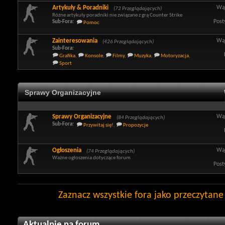
Artykuły & Poradniki
Wą
(72 Przeglądających)
Różne artykuły poradniki nie związane z grą Counter Strike
Post
Sub-Fora:
Pomoc
Zainteresowania
Wą
(426 Przeglądających)
Sub-Fora:
Grafika
,
Konsole
,
Filmy
,
Muzyka
,
Motoryzacja
,
Sport
Sprawy Organizacyjne
Sprawy Organizacyjne
Wą
(84 Przeglądających)
Sub-Fora:
Przywitaj się!
,
Propozycje
Ogłoszenia
Wą
(74 Przeglądających)
Ważne ogłoszenia dotyczące forum
Post
Zaznacz wszystkie fora jako przeczytane
Aktualnie na forum