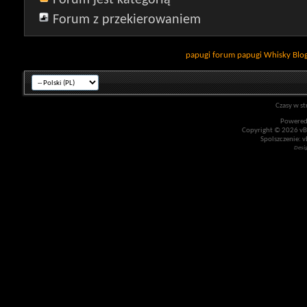
Forum z przekierowaniem
papugi
forum papugi
Whisky
Blo
Czasy w st
Powered
Copyright © 2026 vBul
Spolszczenie: v
Desi