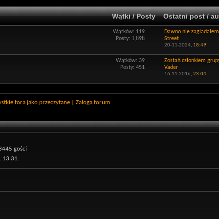
Wątki / Posty
Ostatni post / au
Wątków: 119
Dawno nie zagladalem
Posty: 1,898
Street
20-11-2024,
18:49
Wątków: 39
Zostań członkiem grupy
Posty: 451
Vader
16-11-2016,
23:04
stkie fora jako przeczytane
|
Załoga forum
3445 gości
 13:31.