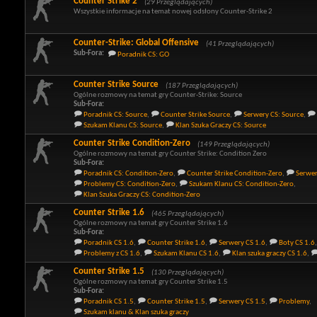
Counter Strike 2
(29 Przeglądających)
Wszystkie informacje na temat nowej odsłony Counter-Strike 2
Counter-Strike: Global Offensive
(41 Przeglądających)
Sub-Fora:
Poradnik CS: GO
Counter Strike Source
(187 Przeglądających)
Ogólne rozmowy na temat gry Counter-Strike: Source
Sub-Fora:
Poradnik CS: Source
,
Counter Strike Source
,
Serwery CS: Source
,
Szukam Klanu CS: Source
,
Klan Szuka Graczy CS: Source
Counter Strike Condition-Zero
(149 Przeglądających)
Ogólne rozmowy na temat gry Counter Strike: Condition Zero
Sub-Fora:
Poradnik CS: Condition-Zero
,
Counter Strike Condition-Zero
,
Serwer
Problemy CS: Condition-Zero
,
Szukam Klanu CS: Condition-Zero
,
Klan Szuka Graczy CS: Condition-Zero
Counter Strike 1.6
(465 Przeglądających)
Ogólne rozmowy na temat gry Counter Strike 1.6
Sub-Fora:
Poradnik CS 1.6
,
Counter Strike 1.6
,
Serwery CS 1.6
,
Boty CS 1.6
,
Problemy z CS 1.6
,
Szukam Klanu CS 1.6
,
Klan szuka graczy CS 1.6
,
Counter Strike 1.5
(130 Przeglądających)
Ogólne rozmowy na temat gry Counter Strike 1.5
Sub-Fora:
Poradnik CS 1.5
,
Counter Strike 1.5
,
Serwery CS 1.5
,
Problemy
,
Szukam klanu & Klan szuka graczy