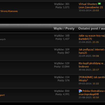
Wątków: 365
Virtual Shooters
Posty: 1,071
Leon Zawodowiec 21
10-03-2014,
23:03
Strony Klanowe
,
Wątki / Posty
Ostatni post / au
Wątków: 168
Jakie są wasze trzy naj
Posty: 1,437
Bartek4175
owych
21-04-2025,
21:35
Wątków: 109
Jak podłączyć internet 
Posty: 847
hans25
22-09-2025,
04:08
Wątków: 539
Kto kupił pirolidynę w..
Posty: 13,844
brobranz
30-06-2021,
23:17
Wątków: 114
[PORADNIK] Jak zarobić
Posty: 574
Mroziu^
09-03-2016,
15:22
Wątków: 830
Polska Ekstraklasa 
Posty: 4,991
marcinprokop698
port
21-08-2023,
10:50