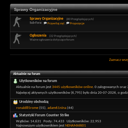
Sprawy Organizacyjne
Sprawy Organizacyjne
(80 Przeglądających)
Sub-Fora:
Przywitaj się!
,
Propozycje
Ogłoszenia
(32 Przeglądających)
Ważne ogłoszenia dotyczące forum
Zaznacz wszy
Aktualnie na forum
Użytkowników na forum
Aktualnie na forum jest
3445 użytkowników online
.
0 zalogowanych oraz 
Najwięcej aktywnych użytkowników (6,795) było dnia 20-07-2026, o godz.
Urodziny obchodzą
ronald85rome
(55),
adam61nina
(44)
Statystyki Forum Counter Strike
Wątków
14,631
Posty
74,433
Użytkowników
22,953
Najnowszym użytkownikiem jest
NEHAMARI01