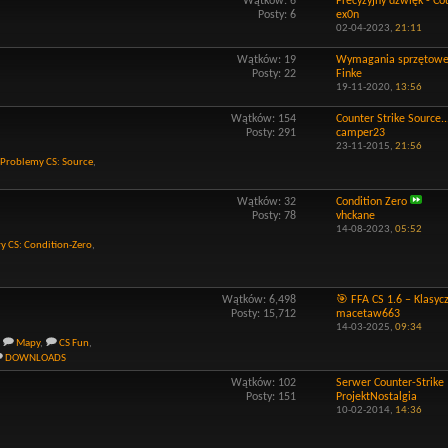
Wątków: 6
Precyzyjny dźwięk - Cou
Posty: 6
ex0n
02-04-2023,
21:11
Wątków: 19
Wymagania sprzętowe d
Posty: 22
Finke
19-11-2020,
13:56
Wątków: 154
Counter Strike Source..
Posty: 291
camper23
23-11-2015,
21:56
Problemy CS: Source
,
Wątków: 32
Condition Zero
Posty: 78
vhckane
14-08-2023,
05:52
y CS: Condition-Zero
,
Wątków: 6,498
🎯 FFA CS 1.6 – Klasycz
Posty: 15,712
macetaw663
14-03-2025,
09:34
Mapy
,
CS Fun
,
DOWNLOADS
Wątków: 102
Serwer Counter-Strike 1
Posty: 151
ProjektNostalgia
10-02-2014,
14:36