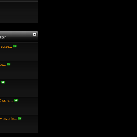
tor
lepsze...
do...
.
 $$ na...
w sezonie...