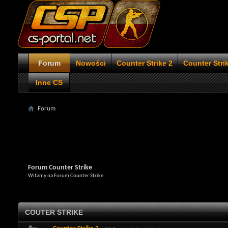
Forum
Nowości
Counter Strike 2
Counter Stri
Inne CS
Forum
Forum Counter Strike
Witamy na Forum Counter Strike
COUTER STRIKE