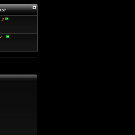
tor
 :D
!...