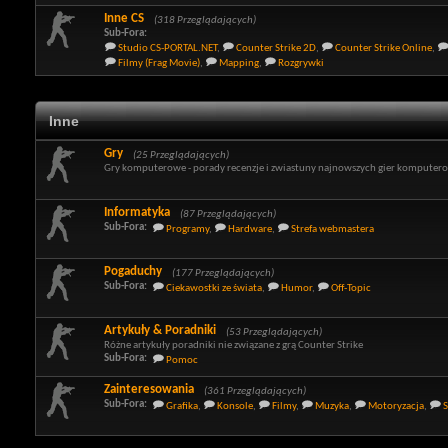
Inne CS
(318 Przeglądających)
Sub-Fora:
Studio CS-PORTAL.NET
,
Counter Strike 2D
,
Counter Strike Online
,
Filmy (Frag Movie)
,
Mapping
,
Rozgrywki
Inne
Gry
(25 Przeglądających)
Gry komputerowe - porady recenzje i zwiastuny najnowszych gier komputer
Informatyka
(87 Przeglądających)
Sub-Fora:
Programy
,
Hardware
,
Strefa webmastera
Pogaduchy
(177 Przeglądających)
Sub-Fora:
Ciekawostki ze świata
,
Humor
,
Off-Topic
Artykuły & Poradniki
(53 Przeglądających)
Różne artykuły poradniki nie związane z grą Counter Strike
Sub-Fora:
Pomoc
Zainteresowania
(361 Przeglądających)
Sub-Fora:
Grafika
,
Konsole
,
Filmy
,
Muzyka
,
Motoryzacja
,
S