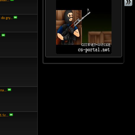
nter...
o gry...
.
na...
.5z...