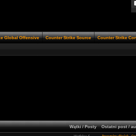
ke Global Offensive
Counter Strike Source
Counter Strike Co
Wątki / Posty
Ostatni post / au