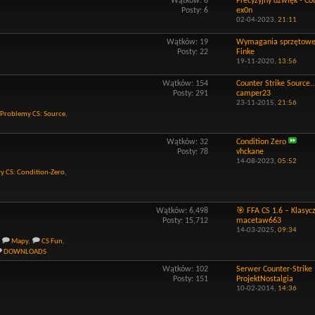
Wątków: 6
Precyzyjny dźwięk - Cou
Posty: 6
ex0n
02-04-2023,
21:11
Wątków: 19
Wymagania sprzętowe d
Posty: 22
Finke
19-11-2020,
13:56
Wątków: 154
Counter Strike Source..
Posty: 291
camper23
23-11-2015,
21:56
Problemy CS: Source
,
Wątków: 32
Condition Zero
Posty: 78
vhckane
14-08-2023,
05:52
y CS: Condition-Zero
,
Wątków: 6,498
🎯 FFA CS 1.6 – Klasycz
Posty: 15,712
macetaw663
14-03-2025,
09:34
Mapy
,
CS Fun
,
DOWNLOADS
Wątków: 102
Serwer Counter-Strike 1
Posty: 151
ProjektNostalgia
10-02-2014,
14:36