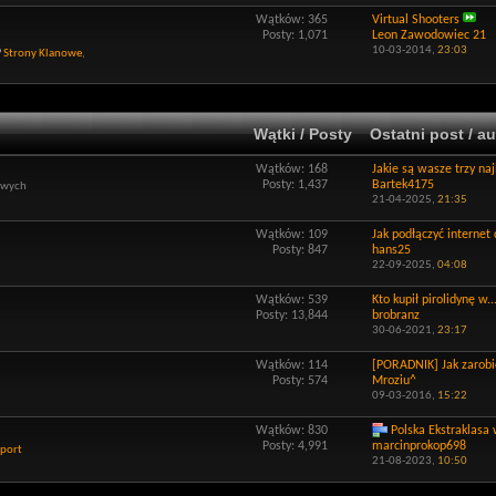
Wątków: 365
Virtual Shooters
Posty: 1,071
Leon Zawodowiec 21
10-03-2014,
23:03
Strony Klanowe
,
Wątki / Posty
Ostatni post / au
Wątków: 168
Jakie są wasze trzy naj
Posty: 1,437
Bartek4175
owych
21-04-2025,
21:35
Wątków: 109
Jak podłączyć internet 
Posty: 847
hans25
22-09-2025,
04:08
Wątków: 539
Kto kupił pirolidynę w..
Posty: 13,844
brobranz
30-06-2021,
23:17
Wątków: 114
[PORADNIK] Jak zarobić
Posty: 574
Mroziu^
09-03-2016,
15:22
Wątków: 830
Polska Ekstraklasa 
Posty: 4,991
marcinprokop698
port
21-08-2023,
10:50