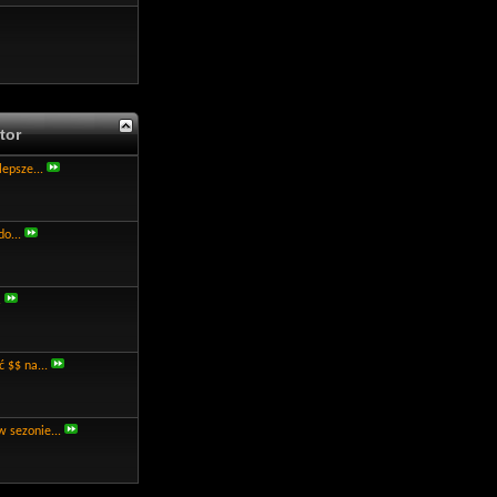
tor
lepsze...
do...
.
 $$ na...
w sezonie...