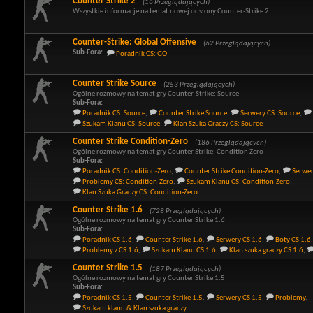
Counter Strike 2
(16 Przeglądających)
Wszystkie informacje na temat nowej odsłony Counter-Strike 2
Counter-Strike: Global Offensive
(62 Przeglądających)
Sub-Fora:
Poradnik CS: GO
Counter Strike Source
(253 Przeglądających)
Ogólne rozmowy na temat gry Counter-Strike: Source
Sub-Fora:
Poradnik CS: Source
,
Counter Strike Source
,
Serwery CS: Source
,
Szukam Klanu CS: Source
,
Klan Szuka Graczy CS: Source
Counter Strike Condition-Zero
(186 Przeglądających)
Ogólne rozmowy na temat gry Counter Strike: Condition Zero
Sub-Fora:
Poradnik CS: Condition-Zero
,
Counter Strike Condition-Zero
,
Serwer
Problemy CS: Condition-Zero
,
Szukam Klanu CS: Condition-Zero
,
Klan Szuka Graczy CS: Condition-Zero
Counter Strike 1.6
(728 Przeglądających)
Ogólne rozmowy na temat gry Counter Strike 1.6
Sub-Fora:
Poradnik CS 1.6
,
Counter Strike 1.6
,
Serwery CS 1.6
,
Boty CS 1.6
,
Problemy z CS 1.6
,
Szukam Klanu CS 1.6
,
Klan szuka graczy CS 1.6
,
Counter Strike 1.5
(187 Przeglądających)
Ogólne rozmowy na temat gry Counter Strike 1.5
Sub-Fora:
Poradnik CS 1.5
,
Counter Strike 1.5
,
Serwery CS 1.5
,
Problemy
,
Szukam klanu & Klan szuka graczy