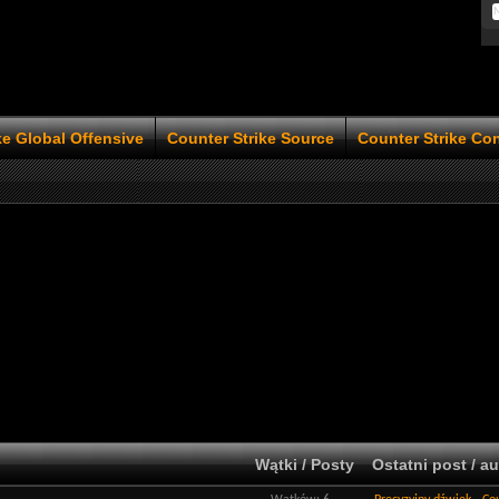
ke Global Offensive
Counter Strike Source
Counter Strike Co
Wątki / Posty
Ostatni post / au