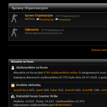
Sprawy Organizacyjne
Sprawy Organizacyjne
(104 Przeglądających)
Sub-Fora:
Przywitaj się!
,
Propozycje
Ogłoszenia
(59 Przeglądających)
Ważne ogłoszenia dotyczące forum
Zaznacz wszy
Aktualnie na forum
Użytkowników na forum
Aktualnie na forum jest
4749 użytkowników online
.
0 zalogowanych oraz 
Najwięcej aktywnych użytkowników (6,795) było dnia 20-07-2026, o godz.
Urodziny obchodzą
lucja25toro
(47),
sjan6
(34),
fobar
(32),
Areo16
(32),
AreoPBC
(30),
cich
Statystyki Forum Counter Strike
Wątków
14,631
Posty
74,433
Użytkowników
22,953
Najnowszym użytkownikiem jest
NEHAMARI01