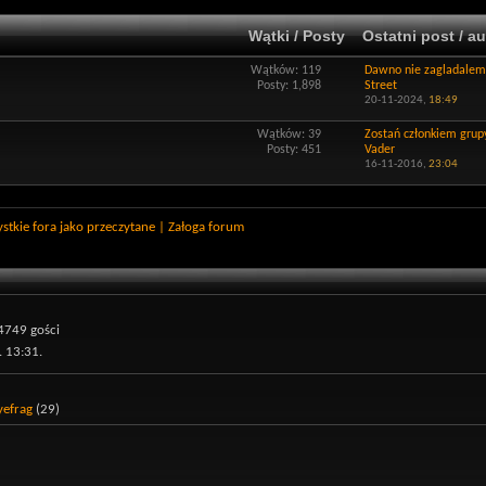
Wątki / Posty
Ostatni post / au
Wątków: 119
Dawno nie zagladalem
Posty: 1,898
Street
20-11-2024,
18:49
Wątków: 39
Zostań członkiem grupy
Posty: 451
Vader
16-11-2016,
23:04
stkie fora jako przeczytane
|
Załoga forum
4749 gości
 13:31.
yefrag
(29)