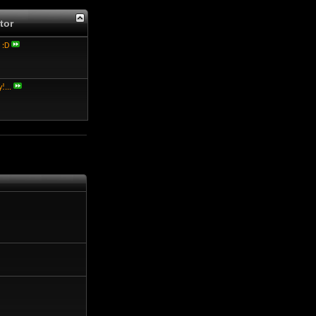
tor
 :D
!...