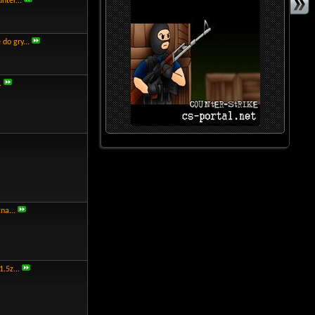
nter...
o gry...
.
na...
.5z...