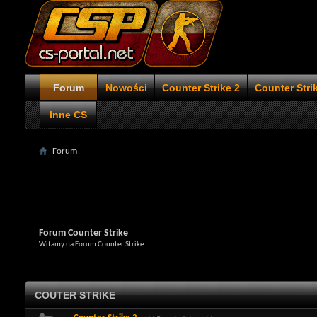
Forum
Nowości
Counter Strike 2
Counter Stri
Inne CS
Forum
Forum Counter Strike
Witamy na Forum Counter Strike
COUTER STRIKE