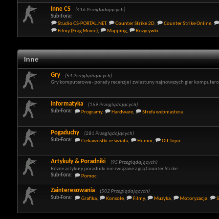
Inne CS
(416 Przeglądających)
Sub-Fora:
Studio CS-PORTAL.NET
,
Counter Strike 2D
,
Counter Strike Online
,
Filmy (Frag Movie)
,
Mapping
,
Rozgrywki
Inne
Gry
(54 Przeglądających)
Gry komputerowe - porady recenzje i zwiastuny najnowszych gier komputer
Informatyka
(159 Przeglądających)
Sub-Fora:
Programy
,
Hardware
,
Strefa webmastera
Pogaduchy
(281 Przeglądających)
Sub-Fora:
Ciekawostki ze świata
,
Humor
,
Off-Topic
Artykuły & Poradniki
(95 Przeglądających)
Różne artykuły poradniki nie związane z grą Counter Strike
Sub-Fora:
Pomoc
Zainteresowania
(502 Przeglądających)
Sub-Fora:
Grafika
,
Konsole
,
Filmy
,
Muzyka
,
Motoryzacja
,
S