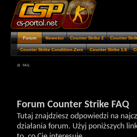
Forum
Nowości
Counter Strike 2
Counter Stri
Counter Strike Condition-Zero
Counter Strike 1.6
C
FAQ
Forum Counter Strike FAQ
Tutaj znajdziesz odpowiedzi na najc
działania forum. Użyj poniższych li
to, co Cię interesuje.