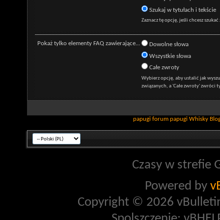
Szukaj w tytułach i tekście
Zaznacz tę opcję, jeśli chcesz szukać
Pokaż tylko elementy FAQ zawierające...
Dowolne słowa
Wszystkie słowa
Całe zwroty
Wybierz opcję, aby ustalić jak wys
związanych, a 'Całe zwroty' zwróci t
papugi
forum papugi
Whisky
Blo
Czasy w strefie 
Powered by
v
Copyright © 2026 vBulletin 
Spolszczenie: vBHELP