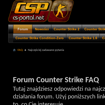
Forum
Nowości
Counter Strike 2
Counter Stri
Counter Strike Condition-Zero
Counter Strike 1.6
C
FAQ
Najczęściej zadawane pytania
Forum Counter Strike FAQ
Tutaj znajdziesz odpowiedzi na najc
działania forum. Użyj poniższych li
to, co Cię interesuje.