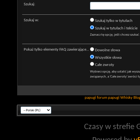
Szukaj:
Szukaj w:
Szukaj tylko w tytułach
Szukaj w tytułach i tekście
Zaznacz tę opcję, jeśli chcesz szukać
Pokaż tylko elementy FAQ zawierające...
Dowolne słowa
Wszystkie słowa
Całe zwroty
Wybierz opcję, aby ustalić jak wys
związanych, a 'Całe zwroty' zwróci t
papugi
forum papugi
Whisky
Blo
Czasy w strefie 