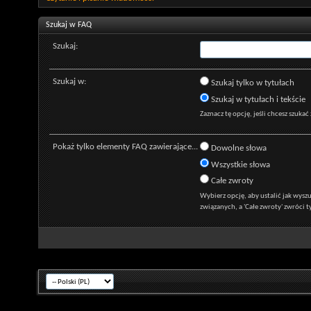
Szukaj w FAQ
Szukaj:
Szukaj w:
Szukaj tylko w tytułach
Szukaj w tytułach i tekście
Zaznacz tę opcję, jeśli chcesz szukać
Pokaż tylko elementy FAQ zawierające...
Dowolne słowa
Wszystkie słowa
Całe zwroty
Wybierz opcję, aby ustalić jak wys
związanych, a 'Całe zwroty' zwróci t