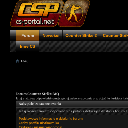
Forum
Nowości
Counter Strike 2
Counter Stri
Inne CS
FAQ
Forum Counter Strike FAQ
Tutaj znajdziesz odpowiedzi na najczęściej zadawane pytania oraz objaśnienie działania f
Najczęściej zadawane pytania
Tutaj możesz znaleźć odpowiedzi na pytania dotyczące działania forum. U
Podstawowe informacje o działaniu forum
Cechy profilu użytkownika
Czytanie i pisanie wiadomości