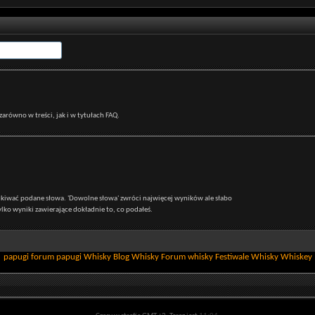
 zarówno w treści, jak i w tytułach FAQ.
zukiwać podane słowa. 'Dowolne słowa' zwróci najwięcej wyników ale słabo
ylko wyniki zawierające dokładnie to, co podałeś.
papugi
forum papugi
Whisky
Blog Whisky
Forum whisky
Festiwale Whisky
Whiskey