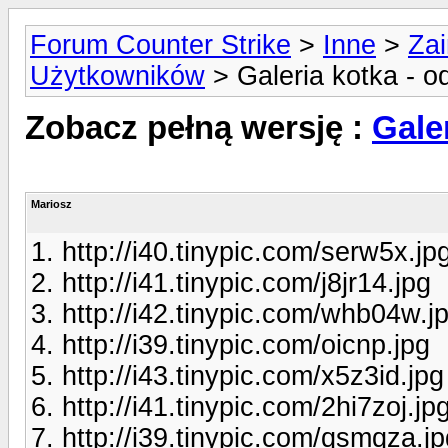
Forum Counter Strike
>
Inne
>
Zai
Użytkowników
> Galeria kotka - o
Zobacz pełną wersję :
Gale
Mariosz
1. http://i40.tinypic.com/serw5x.jp
2. http://i41.tinypic.com/j8jr14.jpg
3. http://i42.tinypic.com/whb04w.j
4. http://i39.tinypic.com/oicnp.jpg
5. http://i43.tinypic.com/x5z3id.jpg
6. http://i41.tinypic.com/2hi7zoj.jp
7. http://i39.tinypic.com/qsmqza.j