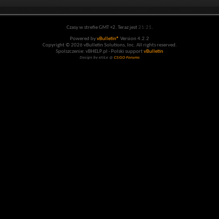
Czasy w strefie GMT +2. Teraz jest
21:21
.
Powered by
vBulletin®
Version 4.2.2
Copyright © 2026 vBulletin Solutions, Inc. All rights reserved.
Spolszczenie: vBHELP.pl - Polski support
vBulletin
Design by eXiLe @
CS:GO Forums