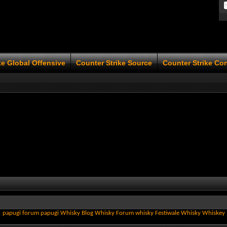
ke Global Offensive
Counter Strike Source
Counter Strike Co
papugi
forum papugi
Whisky
Blog Whisky
Forum whisky
Festiwale Whisky
Whiskey