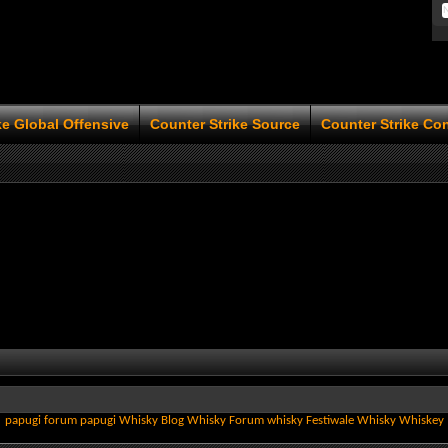
ke Global Offensive
Counter Strike Source
Counter Strike Co
papugi
forum papugi
Whisky
Blog Whisky
Forum whisky
Festiwale Whisky
Whiskey