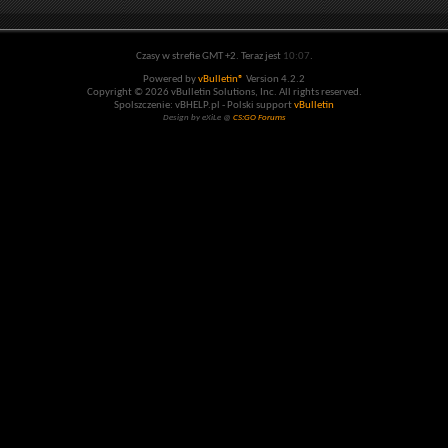
Czasy w strefie GMT +2. Teraz jest
10:07
.
Powered by
vBulletin®
Version 4.2.2
Copyright © 2026 vBulletin Solutions, Inc. All rights reserved.
Spolszczenie: vBHELP.pl - Polski support
vBulletin
Design by eXiLe @
CS:GO Forums