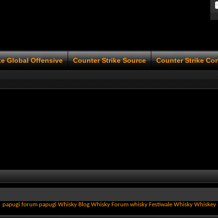
ke Global Offensive
Counter Strike Source
Counter Strike Co
papugi
forum papugi
Whisky
Blog Whisky
Forum whisky
Festiwale Whisky
Whiskey