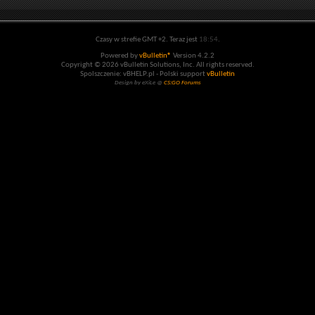
Czasy w strefie GMT +2. Teraz jest
18:54
.
Powered by
vBulletin®
Version 4.2.2
Copyright © 2026 vBulletin Solutions, Inc. All rights reserved.
Spolszczenie: vBHELP.pl - Polski support
vBulletin
Design by eXiLe @
CS:GO Forums